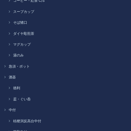
コーヒー・紅茶 C/S
スープカップ
そば猪口
ダイヤ彫煎茶
マグカップ
湯のみ
急須・ポット
酒器
徳利
盃・ぐい呑
中付
桔梗渕反高台中付