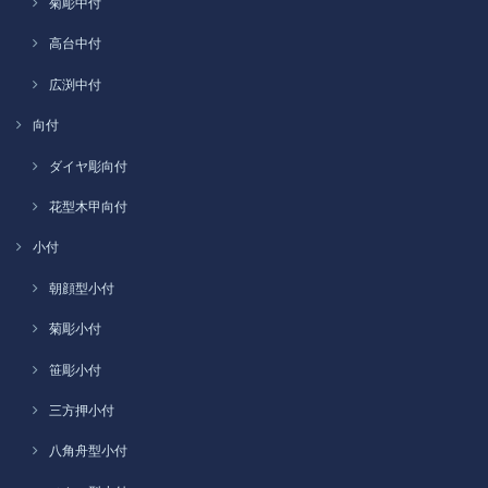
菊彫中付
高台中付
広渕中付
向付
ダイヤ彫向付
花型木甲向付
小付
朝顔型小付
菊彫小付
笹彫小付
三方押小付
八角舟型小付