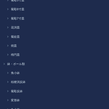
菊彫5寸皿
菊彫6寸皿
菊彫7寸皿
花渕皿
菊紋皿
焼皿
楕円皿
鉢・ボール類
角小鉢
桔梗渕反鉢
菊彫反鉢
変形鉢