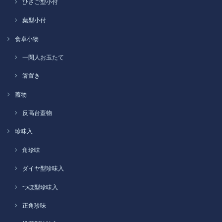
ひさご型小付
葉型小付
食卓小物
一閑人お玉たて
箸置き
蓋物
反高台蓋物
珍味入
角珍味
ダイヤ型珍味入
つぼ型珍味入
正角珍味