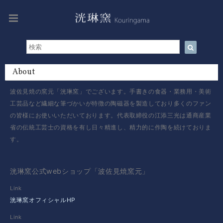
About
波佐見焼の窯元「洸琳窯」でございます。手書きの食器・業務用・美術
工芸品など繊細な筆づかいが特徴の陶磁器を製造しており多くのファン
の皆様にお使いいただいております。代表取締役の江添三光は通商産業
省の伝統工芸士の資格を有し日々精進し、精力的に作陶を続けておりま
す。
洸琳窯公式webショップ「波佐見焼窯元」
Link
洸琳窯オフィシャルHP
Link