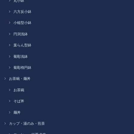
丸小鉢
六方反小鉢
小槌型小鉢
円渕浅鉢
葉らん型鉢
菊彫浅鉢
菊彫楕円鉢
お茶碗・麺丼
お茶碗
そば丼
麺丼
カップ・湯のみ・煎茶