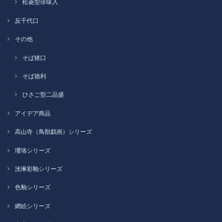
松菱型珍味入
反千代口
その他
そば猪口
そば徳利
ひさご型二品盛
アイデア商品
高山寺（鳥獣戯画）シリーズ
瓔珞シリーズ
洸琳彩釉シリーズ
色釉シリーズ
網絵シリーズ