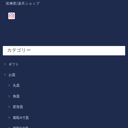
洸琳窯/楽天ショップ
カテゴリー
ギフト
お皿
丸皿
角皿
変形皿
菊彫4寸皿