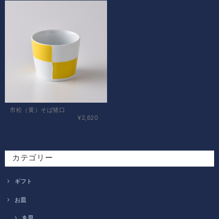
市松（黄）そば猪口
¥2,620
カテゴリー
ギフト
お皿
丸皿