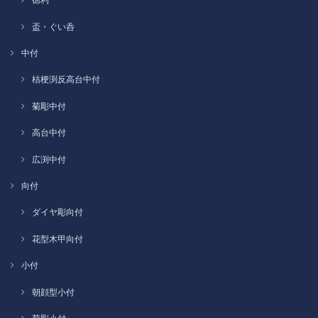
盃・ぐい呑
中付
桔梗渕反高台中付
菊彫中付
高台中付
広渕中付
向付
ダイヤ彫向付
花型木甲向付
小付
朝顔型小付