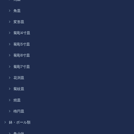
角皿
変形皿
菊彫4寸皿
菊彫5寸皿
菊彫6寸皿
菊彫7寸皿
花渕皿
菊紋皿
焼皿
楕円皿
鉢・ボール類
角小鉢