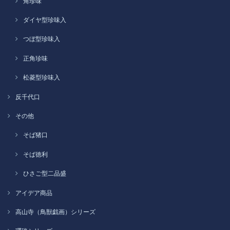
角珍味
ダイヤ型珍味入
つぼ型珍味入
正角珍味
松菱型珍味入
反千代口
その他
そば猪口
そば徳利
ひさご型二品盛
アイデア商品
高山寺（鳥獣戯画）シリーズ