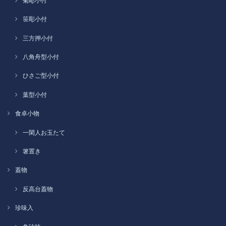
菊彫小付
笹彫小付
三方押小付
八角舟型小付
ひさご型小付
葉型小付
食卓小物
一閑人お玉たて
箸置き
蓋物
反高台蓋物
珍味入