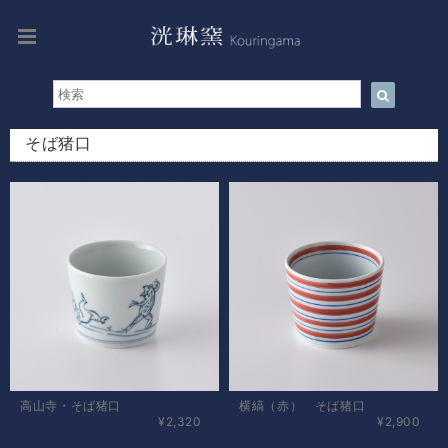
そば猪口
高山寺・そば猪口
横縞（赤） そば猪口
¥2,320
¥2,900