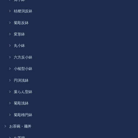
桔梗渕反鉢
菊彫反鉢
変形鉢
丸小鉢
六方反小鉢
小槌型小鉢
円渕浅鉢
葉らん型鉢
菊彫浅鉢
菊彫楕円鉢
お茶碗・麺丼
お茶碗