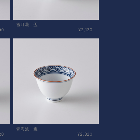
雪月花 盃
90
¥2,130
青海波 盃
20
¥2,320