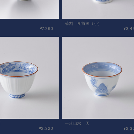
菊割 食前酒（小）
¥7,260
¥3,4
盃
一珍山水 盃
¥2,320
¥2,3