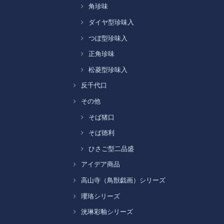
角珍味
ダイヤ型珍味入
つぼ型珍味入
正角珍味
松菱型珍味入
反千代口
その他
そば猪口
そば徳利
ひさご型二品盛
アイデア商品
高山寺（鳥獣戯画）シリーズ
瓔珞シリーズ
洸琳彩釉シリーズ