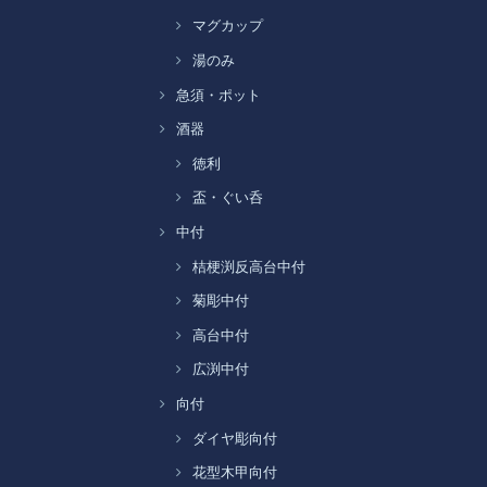
マグカップ
湯のみ
急須・ポット
酒器
徳利
盃・ぐい呑
中付
桔梗渕反高台中付
菊彫中付
高台中付
広渕中付
向付
ダイヤ彫向付
花型木甲向付