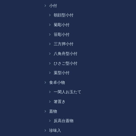
小付
朝顔型小付
菊彫小付
笹彫小付
三方押小付
八角舟型小付
ひさご型小付
葉型小付
食卓小物
一閑人お玉たて
箸置き
蓋物
反高台蓋物
珍味入