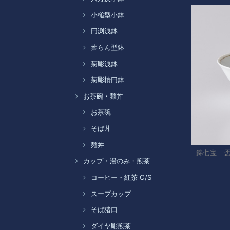
小槌型小鉢
円渕浅鉢
葉らん型鉢
菊彫浅鉢
菊彫楕円鉢
お茶碗・麺丼
お茶碗
そば丼
麺丼
錦七宝 
カップ・湯のみ・煎茶
コーヒー・紅茶 C/S
スープカップ
そば猪口
ダイヤ彫煎茶