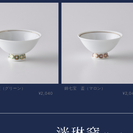
盃（グリーン）
錦七宝 盃（マロン）
¥2,040
¥2,0