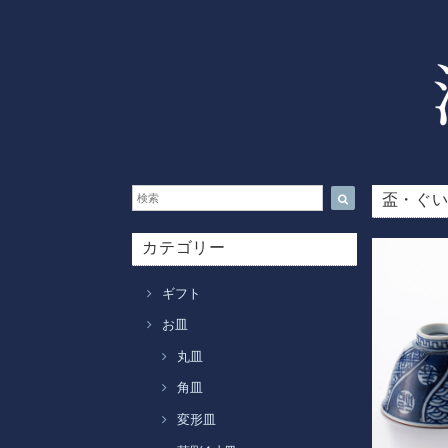
盃・ぐ
カテゴリー
ギフト
お皿
丸皿
角皿
変形皿