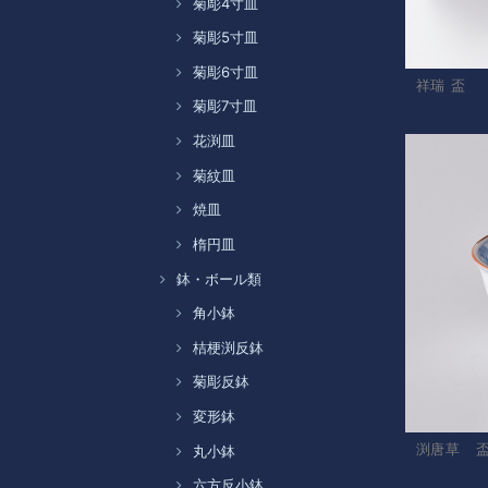
菊彫4寸皿
菊彫5寸皿
菊彫6寸皿
祥瑞 盃
菊彫7寸皿
花渕皿
菊紋皿
焼皿
楕円皿
鉢・ボール類
角小鉢
桔梗渕反鉢
菊彫反鉢
変形鉢
渕唐草 
丸小鉢
六方反小鉢