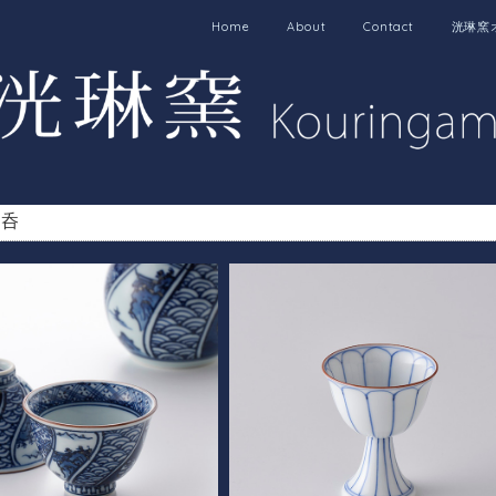
Home
About
Contact
洸琳窯
い呑