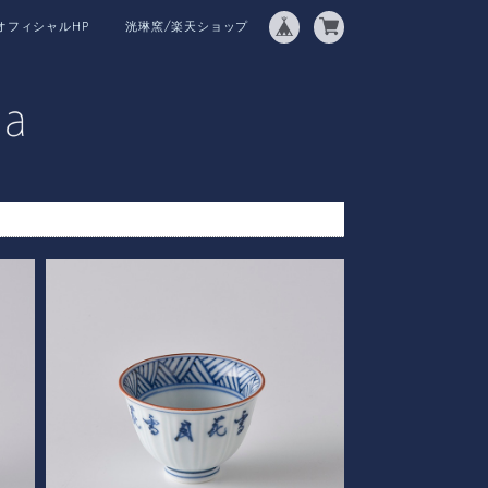
オフィシャルHP
洸琳窯/楽天ショップ