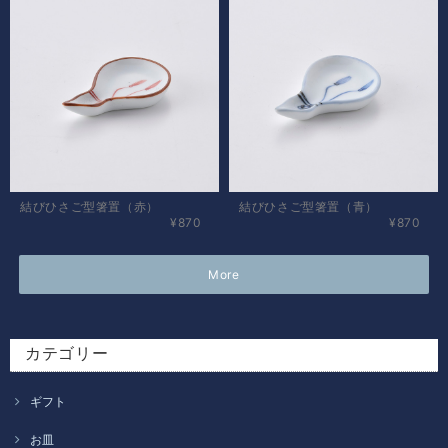
結びひさご型箸置（赤）
結びひさご型箸置（青）
¥870
¥870
More
カテゴリー
ギフト
お皿