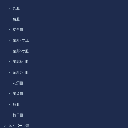
丸皿
角皿
変形皿
菊彫4寸皿
菊彫5寸皿
菊彫6寸皿
菊彫7寸皿
花渕皿
菊紋皿
焼皿
楕円皿
鉢・ボール類