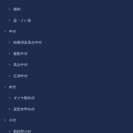
徳利
盃・ぐい呑
中付
桔梗渕反高台中付
菊彫中付
高台中付
広渕中付
向付
ダイヤ彫向付
花型木甲向付
小付
朝顔型小付