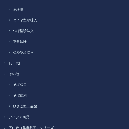
角珍味
ダイヤ型珍味入
つぼ型珍味入
正角珍味
松菱型珍味入
反千代口
その他
そば猪口
そば徳利
ひさご型二品盛
アイデア商品
高山寺（鳥獣戯画）シリーズ