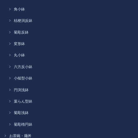
角小鉢
桔梗渕反鉢
菊彫反鉢
変形鉢
丸小鉢
六方反小鉢
小槌型小鉢
円渕浅鉢
葉らん型鉢
菊彫浅鉢
菊彫楕円鉢
お茶碗・麺丼