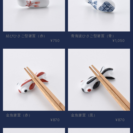
結びひさご型箸置（赤）
青海波ひさご型箸置（青）
¥750
¥1,050
金魚箸置（赤）
金魚箸置（黒）
¥870
¥870