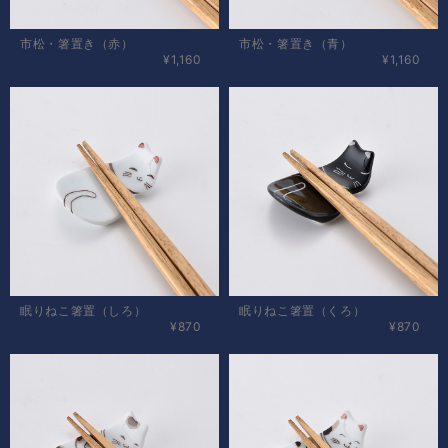
市松・箸置き（赤）
市松・箸置き（青）
¥1,160
¥1,160
眠りねこ箸置（しろ）
眠りねこ箸置（くろ）
¥870
¥870