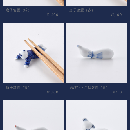
唐子箸置（緑）
唐子箸置（赤）
¥1,100
¥1,100
唐子箸置（青）
結びひさご型箸置（青）
¥1,100
¥750