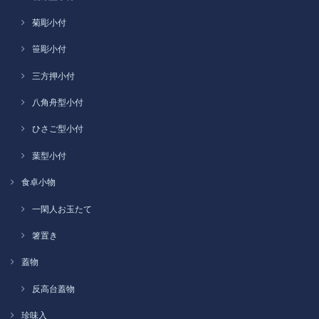
菊彫小付
笹彫小付
三方押小付
八角舟型小付
ひさご型小付
葉型小付
食卓小物
一閑人お玉たて
箸置き
蓋物
反高台蓋物
珍味入