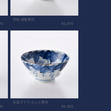
市松 段彫茶付
20
¥2,570
古染ブドウ かぶと茶付
40
¥5,320