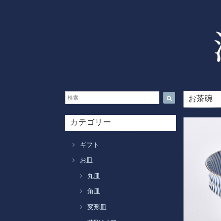
お茶碗
カテゴリー
ギフト
お皿
丸皿
角皿
変形皿