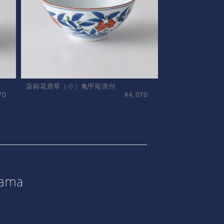
染錦花唐草（小）亀甲彫茶付
70
¥4,070