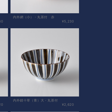
内外網（小）・丸茶付 赤
60
¥5,230
内外錆十草（青）大・丸茶付
20
¥2,620