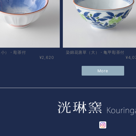
（小）・彫茶付
染錦花唐草（大）・亀甲彫茶付
¥2,620
¥4,0
More