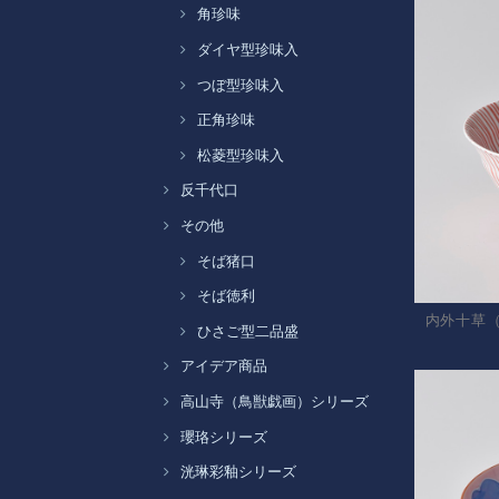
角珍味
ダイヤ型珍味入
つぼ型珍味入
正角珍味
松菱型珍味入
反千代口
その他
そば猪口
そば徳利
内外十草
ひさご型二品盛
アイデア商品
高山寺（鳥獣戯画）シリーズ
瓔珞シリーズ
洸琳彩釉シリーズ