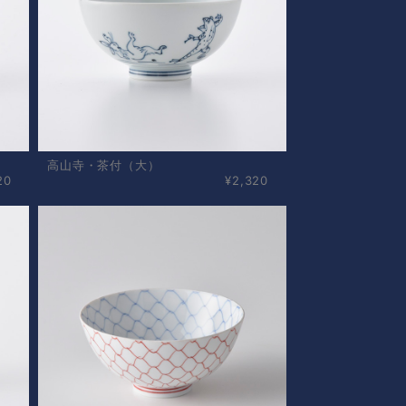
高山寺・茶付（大）
20
¥2,320