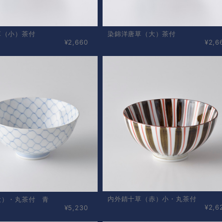
草（小）茶付
染錦洋唐草（大）茶付
¥2,660
¥2,6
内外錆十草（赤）小・丸茶付
大）・丸茶付 青
¥2,6
¥5,230