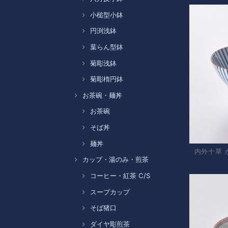
小槌型小鉢
円渕浅鉢
葉らん型鉢
菊彫浅鉢
菊彫楕円鉢
お茶碗・麺丼
お茶碗
そば丼
麺丼
内外十草 
カップ・湯のみ・煎茶
コーヒー・紅茶 C/S
スープカップ
そば猪口
ダイヤ彫煎茶