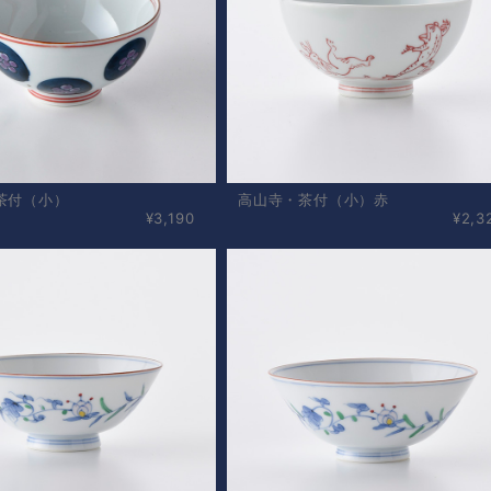
茶付（小）
高山寺・茶付（小）赤
¥3,190
¥2,3