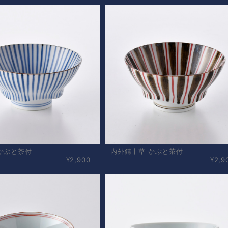
かぶと茶付
内外錆十草 かぶと茶付
¥2,900
¥2,9