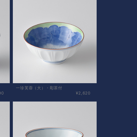
一珍芙蓉（大）・彫茶付
90
¥2,620