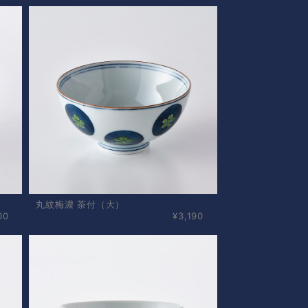
丸紋梅濃 茶付（大）
00
¥3,190