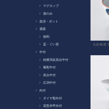
マグカップ
湯のみ
急須・ポット
酒器
徳利
盃・ぐい呑
丸紋梅濃 
中付
桔梗渕反高台中付
菊彫中付
高台中付
広渕中付
向付
ダイヤ彫向付
花型木甲向付