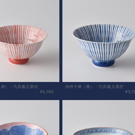
（赤）・六兵衞入茶付
内外十草（青）・六兵衞入茶付
¥3,190
¥3,1