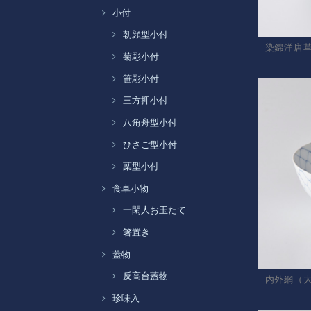
小付
朝顔型小付
染錦洋唐
菊彫小付
笹彫小付
三方押小付
八角舟型小付
ひさご型小付
葉型小付
食卓小物
一閑人お玉たて
箸置き
蓋物
反高台蓋物
内外網（
珍味入