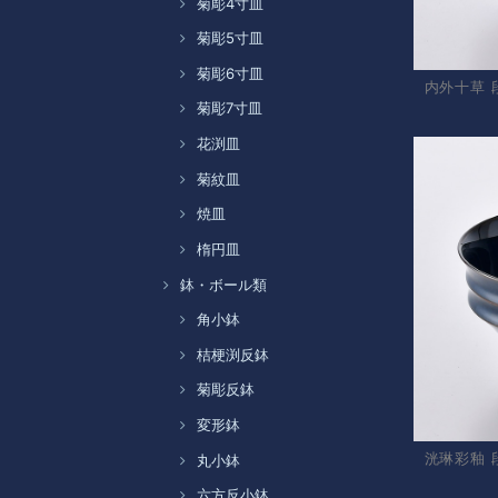
菊彫4寸皿
菊彫5寸皿
菊彫6寸皿
内外十草 
菊彫7寸皿
花渕皿
菊紋皿
焼皿
楕円皿
鉢・ボール類
角小鉢
桔梗渕反鉢
菊彫反鉢
変形鉢
洸琳彩釉 
丸小鉢
六方反小鉢