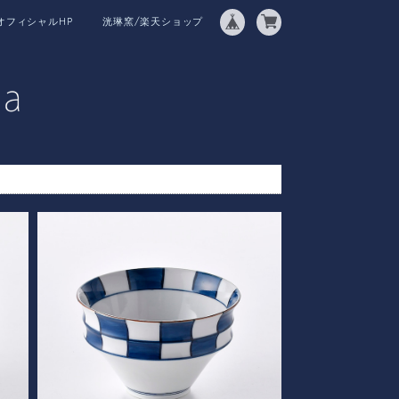
オフィシャルHP
洸琳窯/楽天ショップ