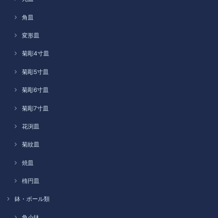
角皿
変形皿
菊彫4寸皿
菊彫5寸皿
菊彫6寸皿
菊彫7寸皿
花渕皿
菊紋皿
焼皿
楕円皿
鉢・ボール類
角小鉢