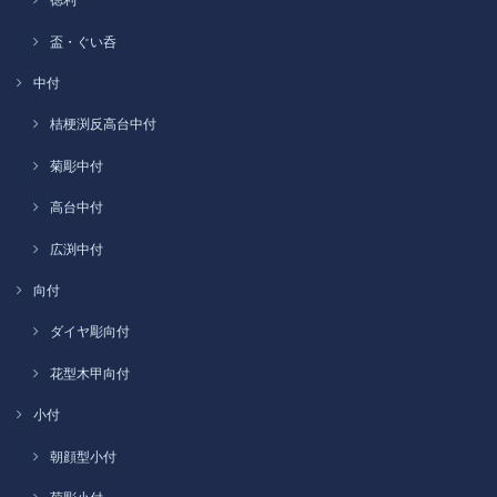
盃・ぐい呑
中付
桔梗渕反高台中付
菊彫中付
高台中付
広渕中付
向付
ダイヤ彫向付
花型木甲向付
小付
朝顔型小付