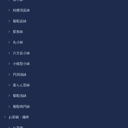
桔梗渕反鉢
菊彫反鉢
変形鉢
丸小鉢
六方反小鉢
小槌型小鉢
円渕浅鉢
葉らん型鉢
菊彫浅鉢
菊彫楕円鉢
お茶碗・麺丼
お茶碗