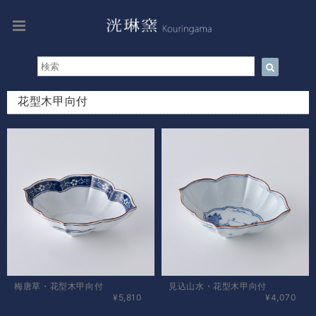
花型木甲向付
梅唐草・花型木甲向付
見込山水・花型木甲向付
¥5,810
¥4,070