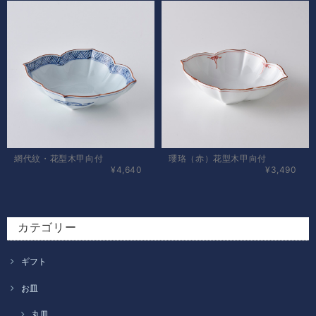
網代紋・花型木甲向付
瓔珞（赤）花型木甲向付
¥4,640
¥3,490
カテゴリー
ギフト
お皿
丸皿