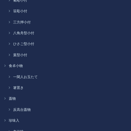
菊彫小付
笹彫小付
三方押小付
八角舟型小付
ひさご型小付
葉型小付
食卓小物
一閑人お玉たて
箸置き
蓋物
反高台蓋物
珍味入