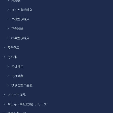
角珍味
ダイヤ型珍味入
つぼ型珍味入
正角珍味
松菱型珍味入
反千代口
その他
そば猪口
そば徳利
ひさご型二品盛
アイデア商品
高山寺（鳥獣戯画）シリーズ