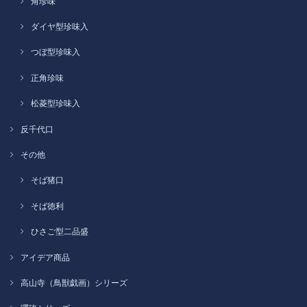
角珍味
ダイヤ型珍味入
つぼ型珍味入
正角珍味
松菱型珍味入
反千代口
その他
そば猪口
そば徳利
ひさご型二品盛
アイデア商品
高山寺（鳥獣戯画）シリーズ