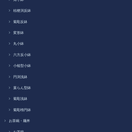
桔梗渕反鉢
菊彫反鉢
変形鉢
丸小鉢
六方反小鉢
小槌型小鉢
円渕浅鉢
葉らん型鉢
菊彫浅鉢
菊彫楕円鉢
お茶碗・麺丼
お茶碗