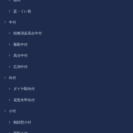
盃・ぐい呑
中付
桔梗渕反高台中付
菊彫中付
高台中付
広渕中付
向付
ダイヤ彫向付
花型木甲向付
小付
朝顔型小付