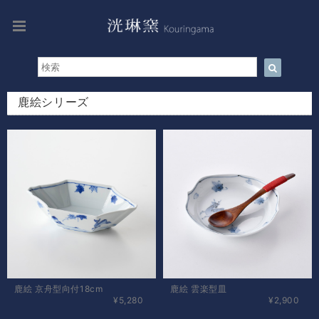
鹿絵シリーズ
鹿絵 京舟型向付18cm
鹿絵 雲楽型皿
¥5,280
¥2,900