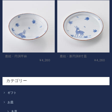
鹿絵・円渕平鉢
鹿絵・新円渕6寸皿
¥4,260
¥4,260
カテゴリー
ギフト
お皿
丸皿