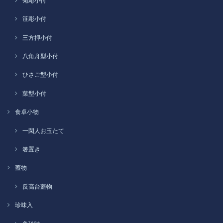
菊彫小付
笹彫小付
三方押小付
八角舟型小付
ひさご型小付
葉型小付
食卓小物
一閑人お玉たて
箸置き
蓋物
反高台蓋物
珍味入