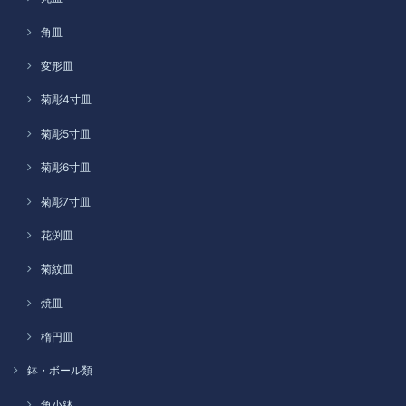
角皿
変形皿
菊彫4寸皿
菊彫5寸皿
菊彫6寸皿
菊彫7寸皿
花渕皿
菊紋皿
焼皿
楕円皿
鉢・ボール類
角小鉢