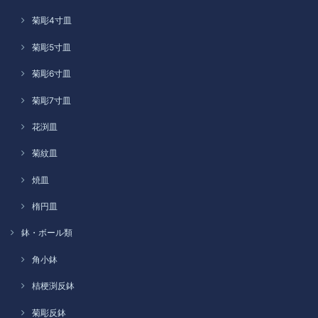
菊彫4寸皿
菊彫5寸皿
菊彫6寸皿
菊彫7寸皿
花渕皿
菊紋皿
焼皿
楕円皿
鉢・ボール類
角小鉢
桔梗渕反鉢
菊彫反鉢