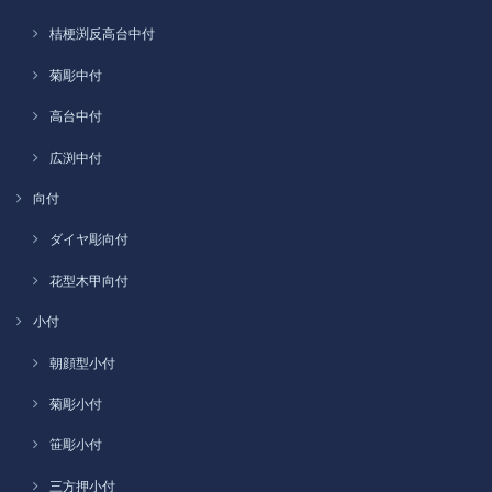
桔梗渕反高台中付
菊彫中付
高台中付
広渕中付
向付
ダイヤ彫向付
花型木甲向付
小付
朝顔型小付
菊彫小付
笹彫小付
三方押小付