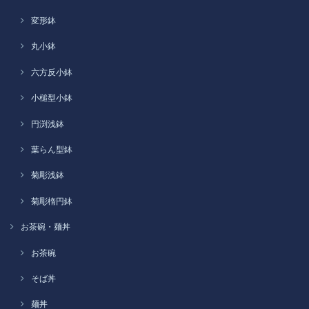
変形鉢
丸小鉢
六方反小鉢
小槌型小鉢
円渕浅鉢
葉らん型鉢
菊彫浅鉢
菊彫楕円鉢
お茶碗・麺丼
お茶碗
そば丼
麺丼