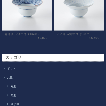
青海波 広渕中付（13cm）
アミ目 広渕中付（13cm）
¥7,920
¥6,600
カテゴリー
ギフト
お皿
丸皿
角皿
変形皿