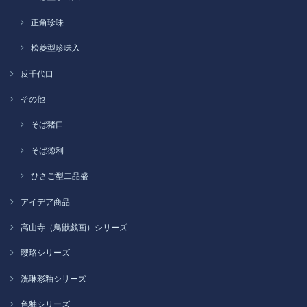
正角珍味
松菱型珍味入
反千代口
その他
そば猪口
そば徳利
ひさご型二品盛
アイデア商品
高山寺（鳥獣戯画）シリーズ
瓔珞シリーズ
洸琳彩釉シリーズ
色釉シリーズ