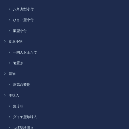
八角舟型小付
ひさご型小付
葉型小付
食卓小物
一閑人お玉たて
箸置き
蓋物
反高台蓋物
珍味入
角珍味
ダイヤ型珍味入
つぼ型珍味入