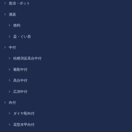
急須・ポット
酒器
徳利
盃・ぐい呑
中付
桔梗渕反高台中付
菊彫中付
高台中付
広渕中付
向付
ダイヤ彫向付
花型木甲向付