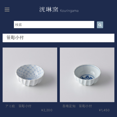
笹彫小付
アミ絵 笹彫小付
吾唯足知 笹彫小付
¥2,200
¥1,450