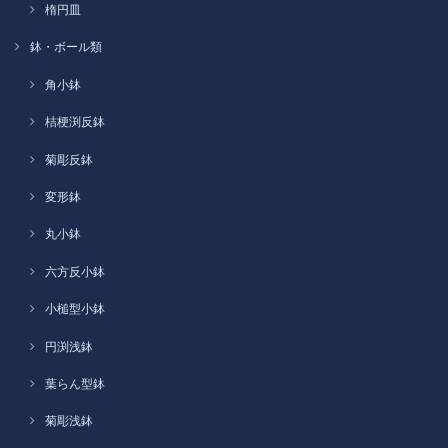
楕円皿
鉢・ボール類
角小鉢
桔梗渕反鉢
菊彫反鉢
変形鉢
丸小鉢
六方反小鉢
小槌型小鉢
円渕浅鉢
葉らん型鉢
菊彫浅鉢