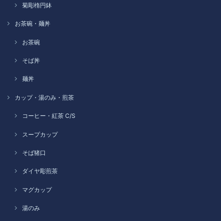
菊彫楕円鉢
お茶碗・麺丼
お茶碗
そば丼
麺丼
カップ・湯のみ・煎茶
コーヒー・紅茶 C/S
スープカップ
そば猪口
ダイヤ彫煎茶
マグカップ
湯のみ