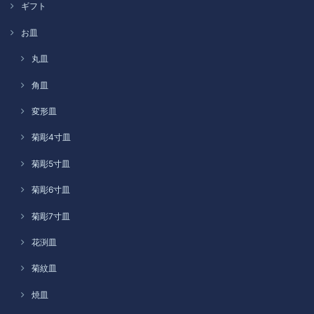
ギフト
お皿
丸皿
角皿
変形皿
菊彫4寸皿
菊彫5寸皿
菊彫6寸皿
菊彫7寸皿
花渕皿
菊紋皿
焼皿