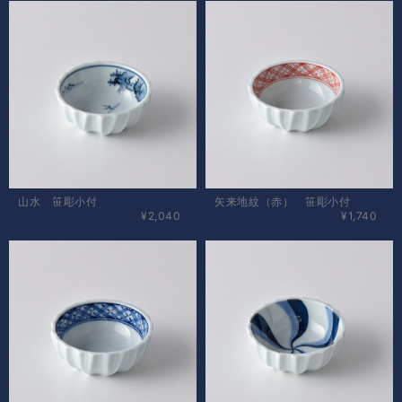
山水 笹彫小付
矢来地紋（赤） 笹彫小付
¥2,040
¥1,740