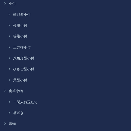
小付
朝顔型小付
菊彫小付
笹彫小付
三方押小付
八角舟型小付
ひさご型小付
葉型小付
食卓小物
一閑人お玉たて
箸置き
蓋物