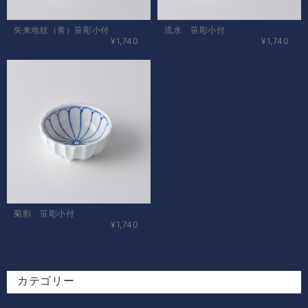
矢来地紋（青）笹彫小付
流水 笹彫小付
¥1,740
¥1,740
菊割 笹彫小付
¥1,740
カテゴリー