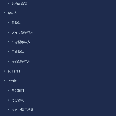
反高台蓋物
珍味入
角珍味
ダイヤ型珍味入
つぼ型珍味入
正角珍味
松菱型珍味入
反千代口
その他
そば猪口
そば徳利
ひさご型二品盛