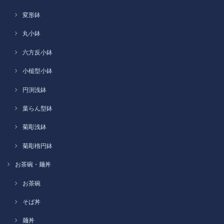
変形鉢
丸小鉢
六方反小鉢
小槌型小鉢
円渕浅鉢
葉らん型鉢
菊彫浅鉢
菊彫楕円鉢
お茶碗・麺丼
お茶碗
そば丼
麺丼