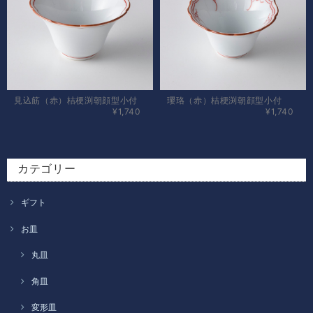
見込筋（赤）桔梗渕朝顔型小付
瓔珞（赤）桔梗渕朝顔型小付
¥1,740
¥1,740
カテゴリー
ギフト
お皿
丸皿
角皿
変形皿