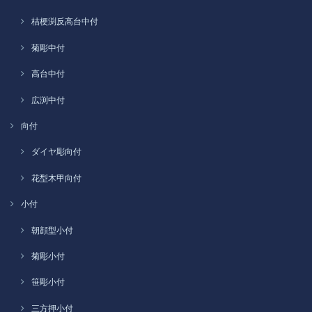
桔梗渕反高台中付
菊彫中付
高台中付
広渕中付
向付
ダイヤ彫向付
花型木甲向付
小付
朝顔型小付
菊彫小付
笹彫小付
三方押小付