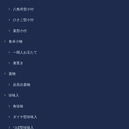
八角舟型小付
ひさご型小付
葉型小付
食卓小物
一閑人お玉たて
箸置き
蓋物
反高台蓋物
珍味入
角珍味
ダイヤ型珍味入
つぼ型珍味入