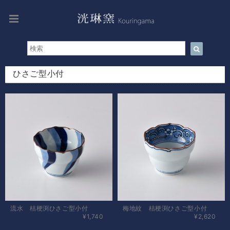
ひさご型小付
流水 桔梗渕ひさご型小付
梅地紋 桔梗渕ひさご型小付
¥1,740
¥2,620