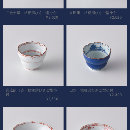
二色十草 桔梗渕ひさご型小付
立田川 桔梗渕ひさご型小付
¥2,620
¥2,620
見込筋（赤）桔梗渕ひさご型小
山水 桔梗渕ひさご型小付
付
¥2,320
¥1,630