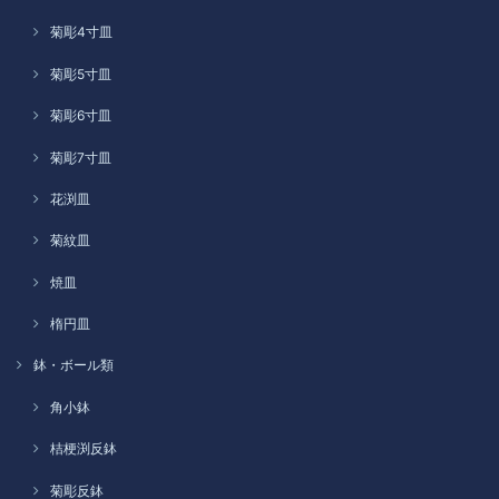
菊彫4寸皿
菊彫5寸皿
菊彫6寸皿
菊彫7寸皿
花渕皿
菊紋皿
焼皿
楕円皿
鉢・ボール類
角小鉢
桔梗渕反鉢
菊彫反鉢