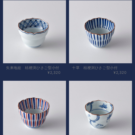
矢来地紋 桔梗渕ひさご型小付
十草 桔梗渕ひさご型小付
¥2,320
¥2,320