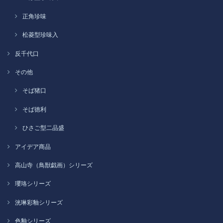
正角珍味
松菱型珍味入
反千代口
その他
そば猪口
そば徳利
ひさご型二品盛
アイデア商品
高山寺（鳥獣戯画）シリーズ
瓔珞シリーズ
洸琳彩釉シリーズ
色釉シリーズ