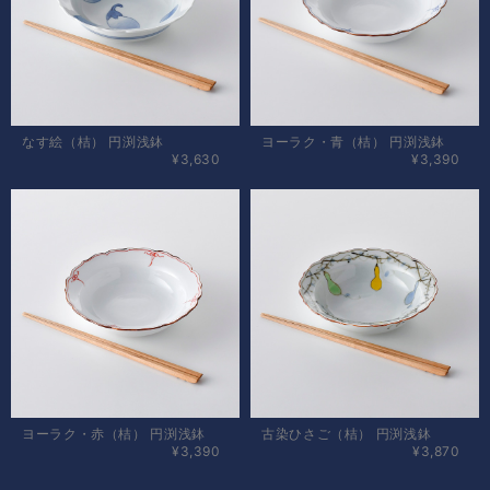
なす絵（桔） 円渕浅鉢
ヨーラク・青（桔） 円渕浅鉢
¥3,630
¥3,390
ヨーラク・赤（桔） 円渕浅鉢
古染ひさご（桔） 円渕浅鉢
¥3,390
¥3,870