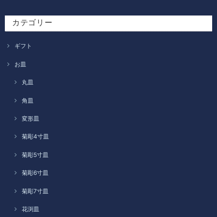
カテゴリー
ギフト
お皿
丸皿
角皿
変形皿
菊彫4寸皿
菊彫5寸皿
菊彫6寸皿
菊彫7寸皿
花渕皿