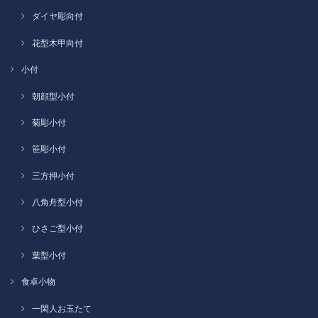
ダイヤ彫向付
花型木甲向付
小付
朝顔型小付
菊彫小付
笹彫小付
三方押小付
八角舟型小付
ひさご型小付
葉型小付
食卓小物
一閑人お玉たて