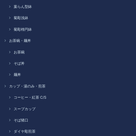
葉らん型鉢
菊彫浅鉢
菊彫楕円鉢
お茶碗・麺丼
お茶碗
そば丼
麺丼
カップ・湯のみ・煎茶
コーヒー・紅茶 C/S
スープカップ
そば猪口
ダイヤ彫煎茶