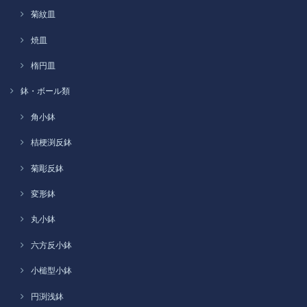
菊紋皿
焼皿
楕円皿
鉢・ボール類
角小鉢
桔梗渕反鉢
菊彫反鉢
変形鉢
丸小鉢
六方反小鉢
小槌型小鉢
円渕浅鉢