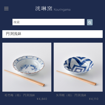
円渕浅鉢
松竹梅（桔） 円渕浅鉢
矢羽根（桔） 円渕浅鉢
¥4,840
¥4,110