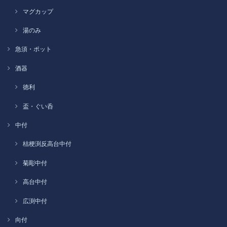
マグカップ
湯のみ
急須・ポット
酒器
徳利
盃・ぐい呑
中付
桔梗渕反高台中付
菊彫中付
高台中付
広渕中付
向付