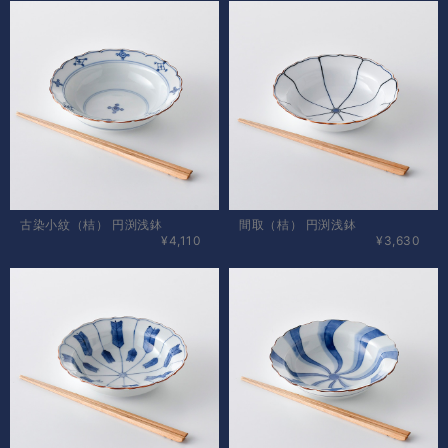
古染小紋（桔） 円渕浅鉢
間取（桔） 円渕浅鉢
¥4,110
¥3,630