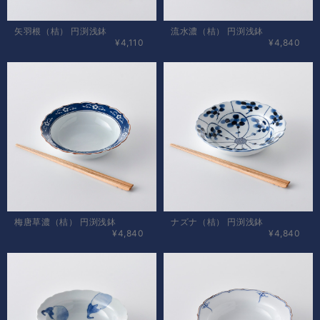
矢羽根（桔） 円渕浅鉢
流水濃（桔） 円渕浅鉢
¥4,110
¥4,840
梅唐草濃（桔） 円渕浅鉢
ナズナ（桔） 円渕浅鉢
¥4,840
¥4,840