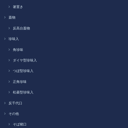
箸置き
蓋物
反高台蓋物
珍味入
角珍味
ダイヤ型珍味入
つぼ型珍味入
正角珍味
松菱型珍味入
反千代口
その他
そば猪口