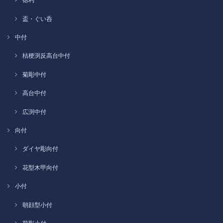
盃・ぐい呑
中付
桔梗渕反高台中付
菊彫中付
高台中付
広渕中付
向付
ダイヤ彫向付
花型木甲向付
小付
朝顔型小付