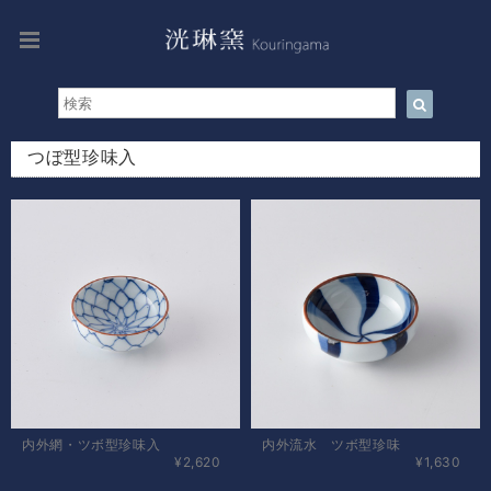
つぼ型珍味入
内外網・ツボ型珍味入
内外流水 ツボ型珍味
¥2,620
¥1,630