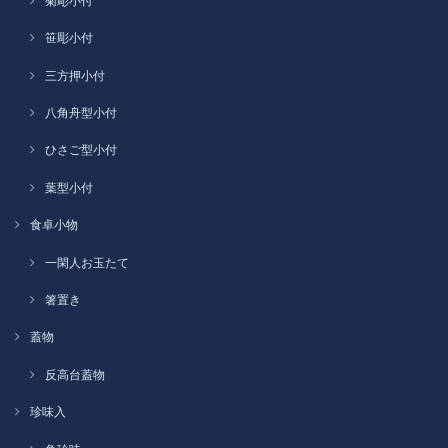
菊彫小付
笹彫小付
三方押小付
八角舟型小付
ひさご型小付
葉型小付
食卓小物
一閑人お玉たて
箸置き
蓋物
反高台蓋物
珍味入