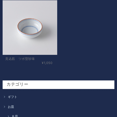
見込筋 ツボ型珍味
¥1,050
カテゴリー
ギフト
お皿
丸皿