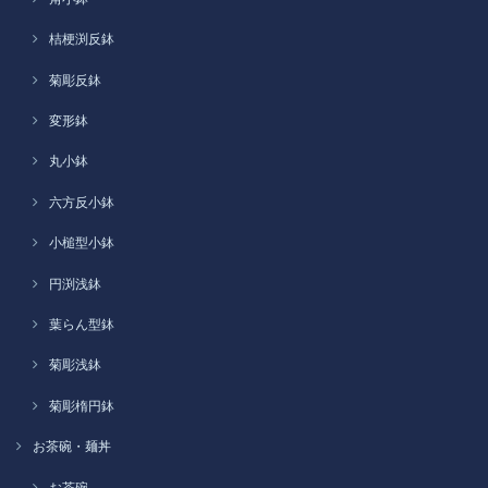
桔梗渕反鉢
菊彫反鉢
変形鉢
丸小鉢
六方反小鉢
小槌型小鉢
円渕浅鉢
葉らん型鉢
菊彫浅鉢
菊彫楕円鉢
お茶碗・麺丼
お茶碗