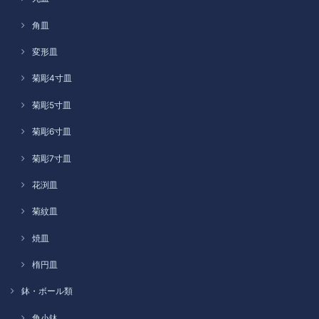
角皿
変形皿
菊彫4寸皿
菊彫5寸皿
菊彫6寸皿
菊彫7寸皿
花渕皿
菊紋皿
焼皿
楕円皿
鉢・ボール類
角小鉢