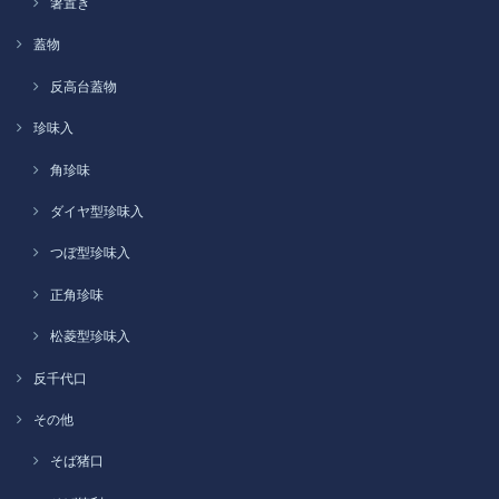
箸置き
蓋物
反高台蓋物
珍味入
角珍味
ダイヤ型珍味入
つぼ型珍味入
正角珍味
松菱型珍味入
反千代口
その他
そば猪口