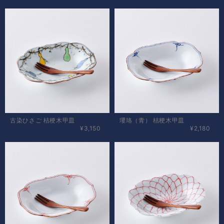
古染ひさご 桔梗木甲皿
瓔珞（青） 桔梗木甲皿
¥3,150
¥2,180