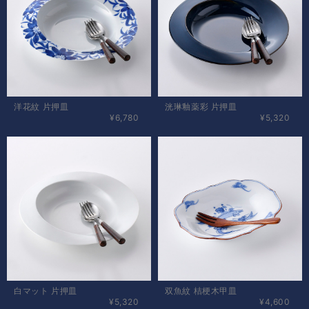
洋花紋 片押皿
洸琳釉薬彩 片押皿
¥6,780
¥5,320
白マット 片押皿
双魚紋 桔梗木甲皿
¥5,320
¥4,600