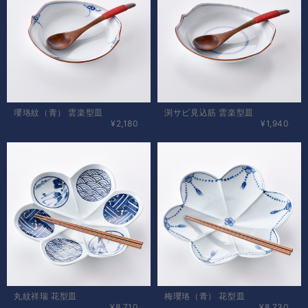
瓔珞紋（青） 雲楽型皿
渕サビ見込筋 雲楽型皿
¥2,180
¥1,940
丸紋祥瑞 花型皿
梅瓔珞（青） 花型皿
¥8,710
¥8,730