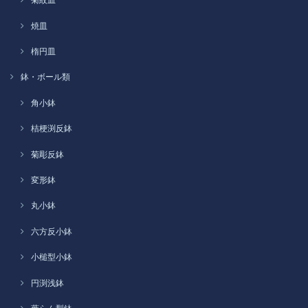
焼皿
楕円皿
鉢・ボール類
角小鉢
桔梗渕反鉢
菊彫反鉢
変形鉢
丸小鉢
六方反小鉢
小槌型小鉢
円渕浅鉢