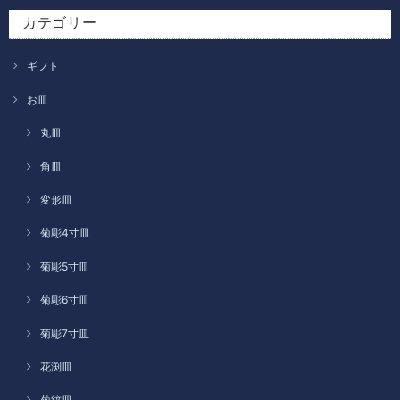
カテゴリー
ギフト
お皿
丸皿
角皿
変形皿
菊彫4寸皿
菊彫5寸皿
菊彫6寸皿
菊彫7寸皿
花渕皿
菊紋皿