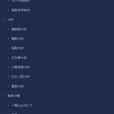
ダイヤ彫向付
花型木甲向付
小付
朝顔型小付
菊彫小付
笹彫小付
三方押小付
八角舟型小付
ひさご型小付
葉型小付
食卓小物
一閑人お玉たて