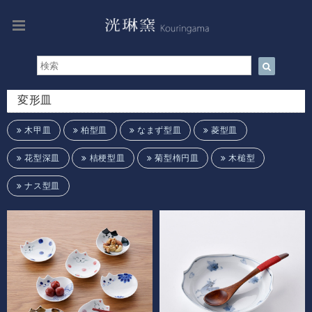
変形皿
木甲皿
柏型皿
なまず型皿
菱型皿
花型深皿
桔梗型皿
菊型楕円皿
木槌型
ナス型皿