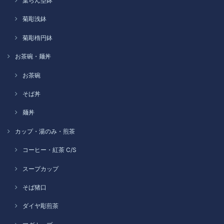
葉らん型鉢
菊彫浅鉢
菊彫楕円鉢
お茶碗・麺丼
お茶碗
そば丼
麺丼
カップ・湯のみ・煎茶
コーヒー・紅茶 C/S
スープカップ
そば猪口
ダイヤ彫煎茶