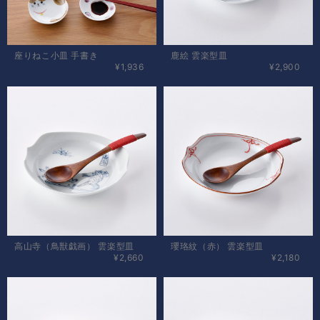
座りねこ小皿 手書き
鹿絵 雲楽型皿
¥1,936
¥2,900
高山寺（鳥獣戯画） 雲楽型皿
瓔珞紋（赤） 雲楽型皿
¥2,660
¥2,180