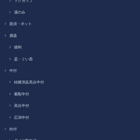
マグカップ
湯のみ
急須・ポット
酒器
徳利
盃・ぐい呑
中付
桔梗渕反高台中付
菊彫中付
高台中付
広渕中付
向付