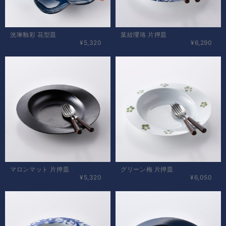
洸琳釉彩 花型皿
葉紋瓔珞 片押皿
¥5,320
¥6,290
マロンマット 片押皿
グリーン梅 片押皿
¥5,320
¥6,050