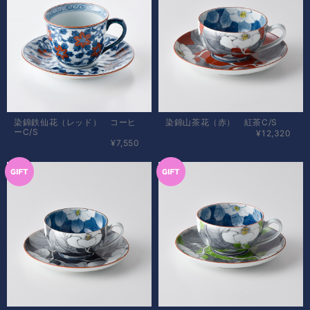
染錦鉄仙花（レッド） コーヒ
染錦山茶花（赤） 紅茶C/S
ーC/S
¥12,320
¥7,550