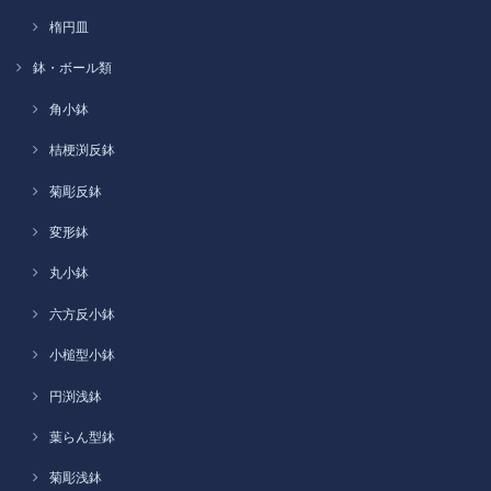
楕円皿
鉢・ボール類
角小鉢
桔梗渕反鉢
菊彫反鉢
変形鉢
丸小鉢
六方反小鉢
小槌型小鉢
円渕浅鉢
葉らん型鉢
菊彫浅鉢