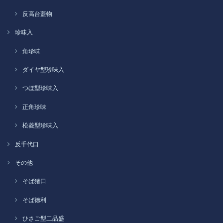
反高台蓋物
珍味入
角珍味
ダイヤ型珍味入
つぼ型珍味入
正角珍味
松菱型珍味入
反千代口
その他
そば猪口
そば徳利
ひさご型二品盛