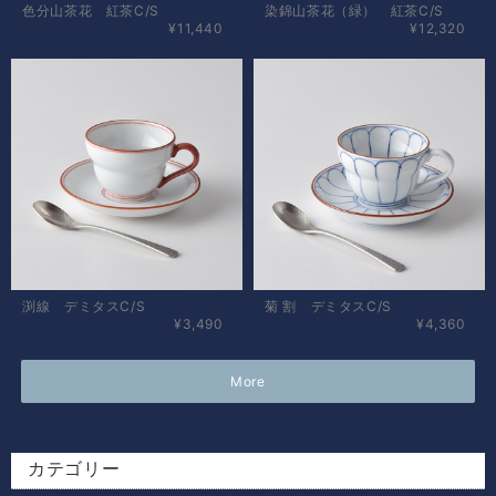
色分山茶花 紅茶C/S
染錦山茶花（緑） 紅茶C/S
¥11,440
¥12,320
渕線 デミタスC/S
菊 割 デミタスC/S
¥3,490
¥4,360
More
カテゴリー