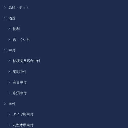
急須・ポット
酒器
徳利
盃・ぐい呑
中付
桔梗渕反高台中付
菊彫中付
高台中付
広渕中付
向付
ダイヤ彫向付
花型木甲向付