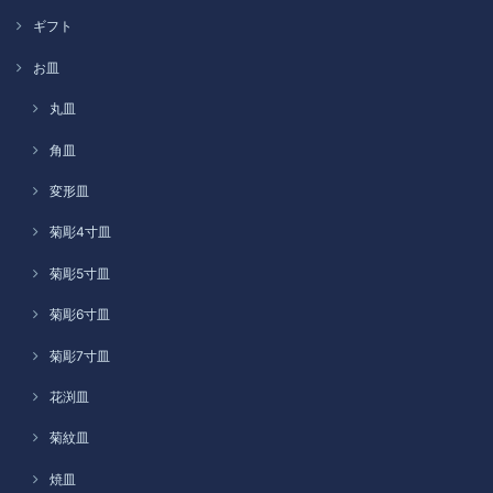
ギフト
お皿
丸皿
角皿
変形皿
菊彫4寸皿
菊彫5寸皿
菊彫6寸皿
菊彫7寸皿
花渕皿
菊紋皿
焼皿