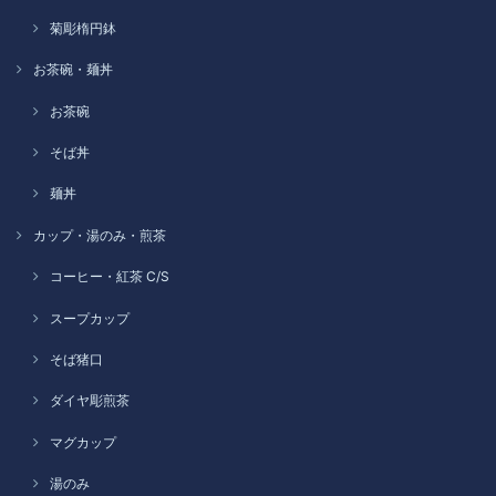
菊彫楕円鉢
お茶碗・麺丼
お茶碗
そば丼
麺丼
カップ・湯のみ・煎茶
コーヒー・紅茶 C/S
スープカップ
そば猪口
ダイヤ彫煎茶
マグカップ
湯のみ