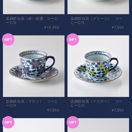
染錦鉄仙花（緑）総濃 コーヒ
染錦鉄仙花（グリーン） コー
ーC/S
ヒーC/S
¥10,450
¥7,550
染錦鉄仙花（マロン） コーヒ
染錦鉄仙花（イエロー） コー
ーC/S
ヒーC/S
¥7,550
¥7,550