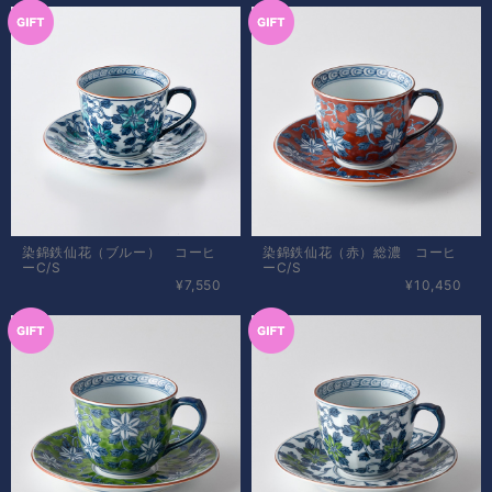
染錦鉄仙花（ブルー） コーヒ
染錦鉄仙花（赤）総濃 コーヒ
ーC/S
ーC/S
¥7,550
¥10,450