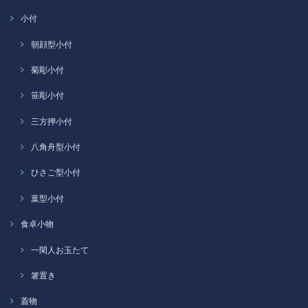
小付
朝顔型小付
菊彫小付
笹彫小付
三方押小付
八角舟型小付
ひさご型小付
葉型小付
食卓小物
一閑人お玉たて
箸置き
蓋物