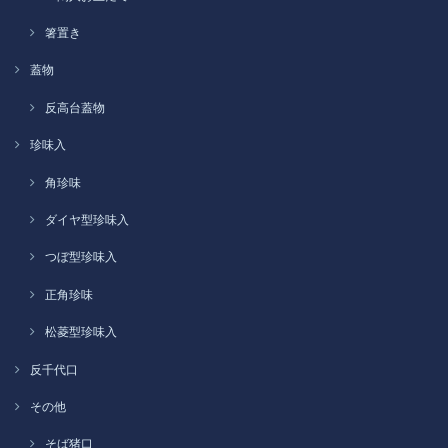
箸置き
蓋物
反高台蓋物
珍味入
角珍味
ダイヤ型珍味入
つぼ型珍味入
正角珍味
松菱型珍味入
反千代口
その他
そば猪口