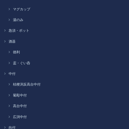
マグカップ
湯のみ
急須・ポット
酒器
徳利
盃・ぐい呑
中付
桔梗渕反高台中付
菊彫中付
高台中付
広渕中付
向付