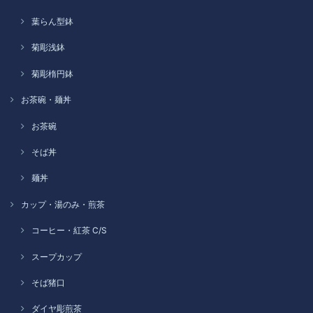
葉らん型鉢
菊彫浅鉢
菊彫楕円鉢
お茶碗・麺丼
お茶碗
そば丼
麺丼
カップ・湯のみ・煎茶
コーヒー・紅茶 C/S
スープカップ
そば猪口
ダイヤ彫煎茶