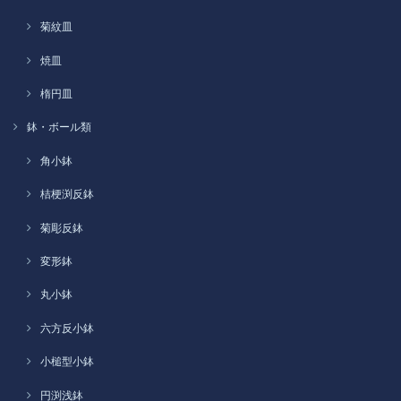
菊紋皿
焼皿
楕円皿
鉢・ボール類
角小鉢
桔梗渕反鉢
菊彫反鉢
変形鉢
丸小鉢
六方反小鉢
小槌型小鉢
円渕浅鉢