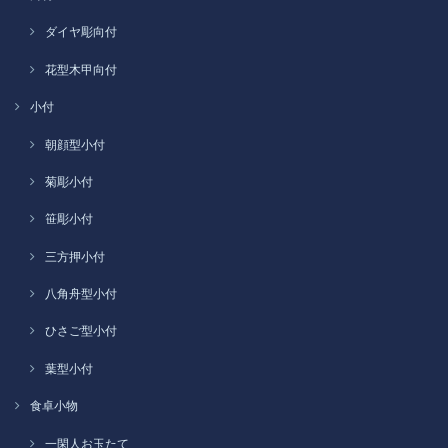
ダイヤ彫向付
花型木甲向付
小付
朝顔型小付
菊彫小付
笹彫小付
三方押小付
八角舟型小付
ひさご型小付
葉型小付
食卓小物
一閑人お玉たて