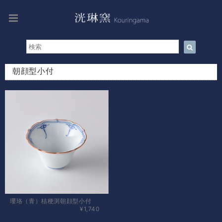
朝顔型小付
瓔珞（青）桔梗渕朝顔型小付
¥1,740