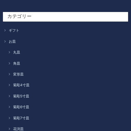
カテゴリー
ギフト
お皿
丸皿
角皿
変形皿
菊彫4寸皿
菊彫5寸皿
菊彫6寸皿
菊彫7寸皿
花渕皿