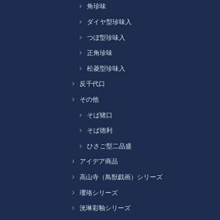
角珍味
ダイヤ型珍味入
つぼ型珍味入
正角珍味
松菱型珍味入
反千代口
その他
そば猪口
そば徳利
ひさご型二品盛
アイデア商品
高山寺（鳥獣戯画）シリーズ
瓔珞シリーズ
洸琳彩釉シリーズ