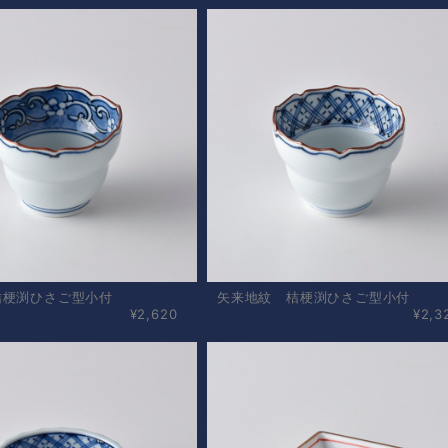
桔梗渕ひさご型小付
矢来地紋 桔梗渕ひさご型小付
¥2,620
¥2,3