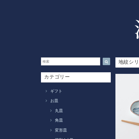
地紋シ
カテゴリー
ギフト
お皿
丸皿
角皿
変形皿