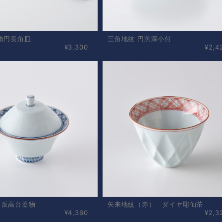
楕円長角皿
三角地紋 円渕深小付
¥3,300
¥2,4
・反高台蓋物
矢来地紋（赤） ダイヤ彫仙茶
¥4,360
¥2,3