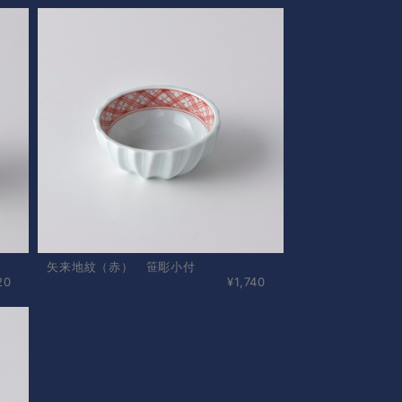
矢来地紋（赤） 笹彫小付
20
¥1,740