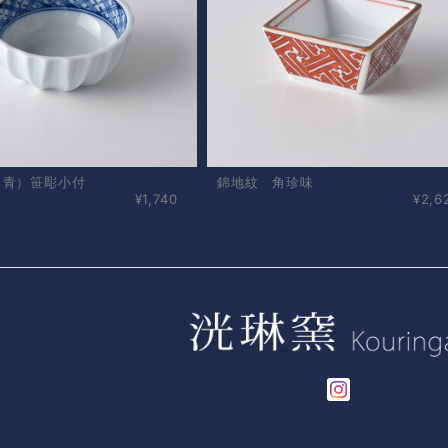
（青）笹彫小付
錦地紋 角珍味
¥1,740
¥2,6