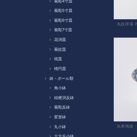
菊彫4寸皿
菊彫5寸皿
菊彫6寸皿
丸紋祥瑞 
菊彫7寸皿
花渕皿
菊紋皿
焼皿
楕円皿
鉢・ボール類
角小鉢
桔梗渕反鉢
菊彫反鉢
変形鉢
矢来地紋
丸小鉢
六方反小鉢