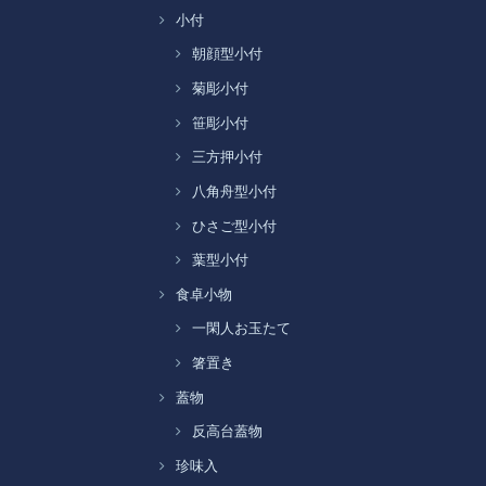
小付
朝顔型小付
菊彫小付
笹彫小付
三方押小付
八角舟型小付
ひさご型小付
葉型小付
食卓小物
一閑人お玉たて
箸置き
蓋物
反高台蓋物
珍味入