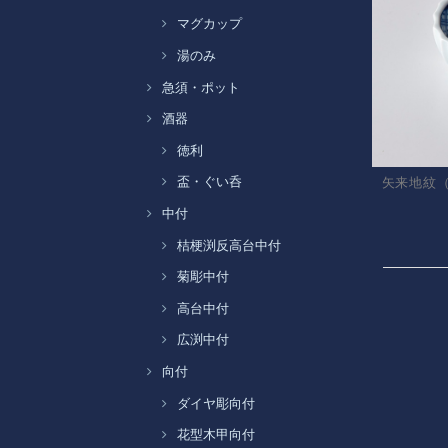
マグカップ
湯のみ
急須・ポット
酒器
徳利
盃・ぐい呑
矢来地紋
中付
桔梗渕反高台中付
菊彫中付
高台中付
広渕中付
向付
ダイヤ彫向付
花型木甲向付