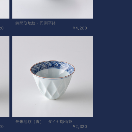
錦間取地紋・円渕平鉢
20
¥4,260
矢来地紋（青） ダイヤ彫仙茶
20
¥2,320