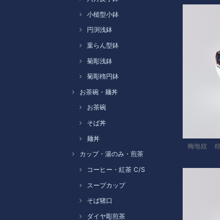
小槌型小鉢
円渕浅鉢
葉らん型鉢
菊彫浅鉢
菊彫楕円鉢
お茶碗・麺丼
お茶碗
そば丼
麺丼
梅地紋 
カップ・湯のみ・煎茶
コーヒー・紅茶 C/S
スープカップ
そば猪口
ダイヤ彫煎茶