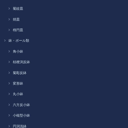
菊紋皿
焼皿
楕円皿
鉢・ボール類
角小鉢
桔梗渕反鉢
菊彫反鉢
変形鉢
丸小鉢
六方反小鉢
小槌型小鉢
円渕浅鉢