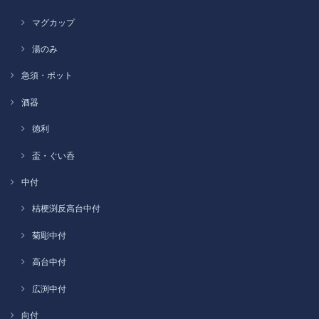
マグカップ
湯のみ
急須・ポット
酒器
徳利
盃・ぐい呑
中付
桔梗渕反高台中付
菊彫中付
高台中付
広渕中付
向付