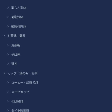
葉らん型鉢
菊彫浅鉢
菊彫楕円鉢
お茶碗・麺丼
お茶碗
そば丼
麺丼
カップ・湯のみ・煎茶
コーヒー・紅茶 C/S
スープカップ
そば猪口
ダイヤ彫煎茶