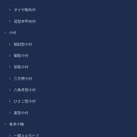
ダイヤ彫向付
花型木甲向付
小付
朝顔型小付
菊彫小付
笹彫小付
三方押小付
八角舟型小付
ひさご型小付
葉型小付
食卓小物
一閑人お玉たて