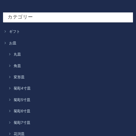
カテゴリー
ギフト
お皿
丸皿
角皿
変形皿
菊彫4寸皿
菊彫5寸皿
菊彫6寸皿
菊彫7寸皿
花渕皿