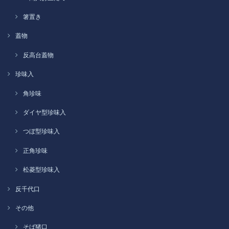
箸置き
蓋物
反高台蓋物
珍味入
角珍味
ダイヤ型珍味入
つぼ型珍味入
正角珍味
松菱型珍味入
反千代口
その他
そば猪口