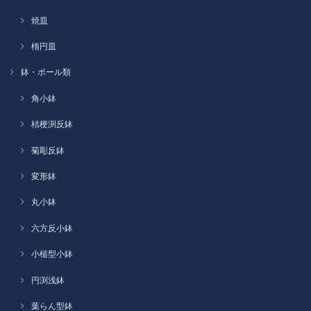
焼皿
楕円皿
鉢・ボール類
角小鉢
桔梗渕反鉢
菊彫反鉢
変形鉢
丸小鉢
六方反小鉢
小槌型小鉢
円渕浅鉢
葉らん型鉢