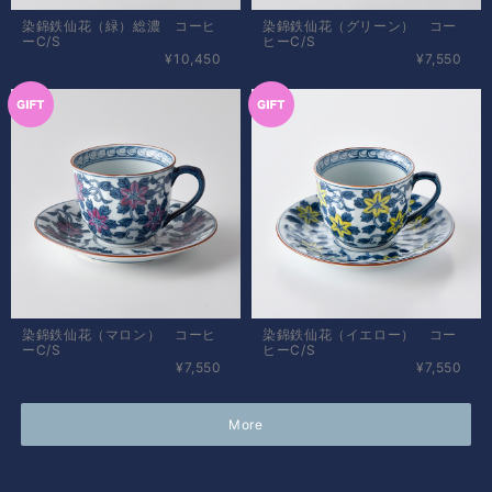
染錦鉄仙花（緑）総濃 コーヒ
染錦鉄仙花（グリーン） コー
ーC/S
ヒーC/S
¥10,450
¥7,550
染錦鉄仙花（マロン） コーヒ
染錦鉄仙花（イエロー） コー
ーC/S
ヒーC/S
¥7,550
¥7,550
More