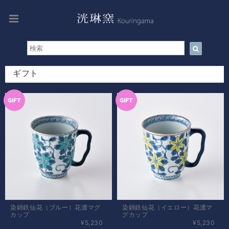
ギフト
染錦鉄仙花（ブルー）花濃マグ
染錦鉄仙花（イエロー）花濃マ
カップ
グカップ
¥5,230
¥5,230