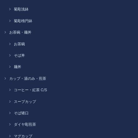
菊彫浅鉢
菊彫楕円鉢
お茶碗・麺丼
お茶碗
そば丼
麺丼
カップ・湯のみ・煎茶
コーヒー・紅茶 C/S
スープカップ
そば猪口
ダイヤ彫煎茶
マグカップ