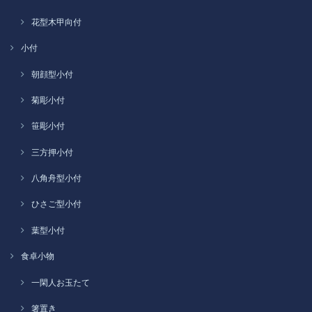
花型木甲向付
小付
朝顔型小付
菊彫小付
笹彫小付
三方押小付
八角舟型小付
ひさご型小付
葉型小付
食卓小物
一閑人お玉たて
箸置き