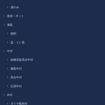
湯のみ
急須・ポット
酒器
徳利
盃・ぐい呑
中付
桔梗渕反高台中付
菊彫中付
高台中付
広渕中付
向付
ダイヤ彫向付