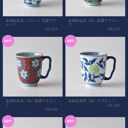
染錦鉄仙花（マロン）花濃マグ
染錦鉄仙花（緑）総濃マグカッ
カップ
プ
¥5,230
¥8,130
染錦鉄仙花（赤）総濃マグカッ
染錦花唐草（緑）マグカップ
プ
¥5,230
¥8,130