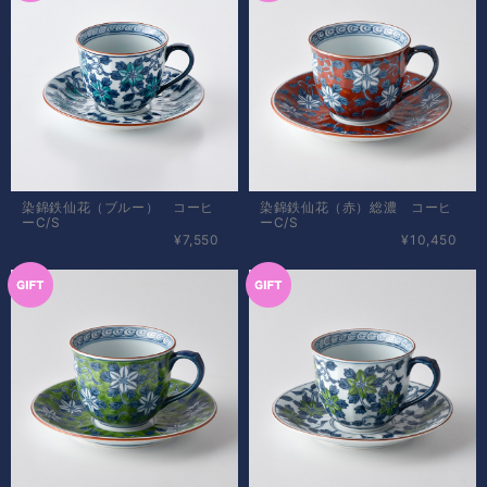
染錦鉄仙花（ブルー） コーヒ
染錦鉄仙花（赤）総濃 コーヒ
ーC/S
ーC/S
¥7,550
¥10,450