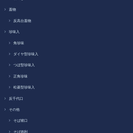
蓋物
反高台蓋物
珍味入
角珍味
ダイヤ型珍味入
つぼ型珍味入
正角珍味
松菱型珍味入
反千代口
その他
そば猪口
そば徳利