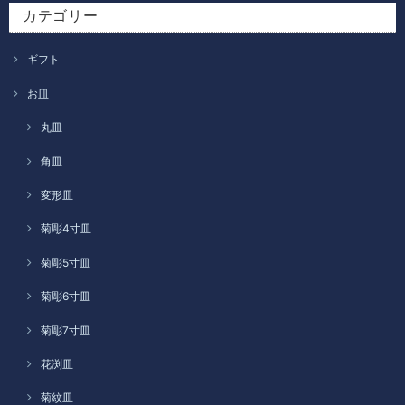
カテゴリー
ギフト
お皿
丸皿
角皿
変形皿
菊彫4寸皿
菊彫5寸皿
菊彫6寸皿
菊彫7寸皿
花渕皿
菊紋皿