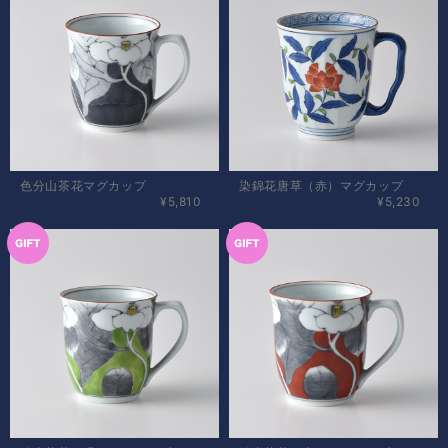
色分山茶花マグカップ
染錦花唐草（赤）マグカップ
¥5,810
¥5,230