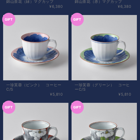
錦山茶花（緑）マグカップ
錦山茶花（赤）マグカップ
¥6,380
¥6,380
一珍芙蓉（ピンク） コーヒー
一珍芙蓉（グリーン） コーヒ
C/S
ーC/S
¥5,810
¥5,810