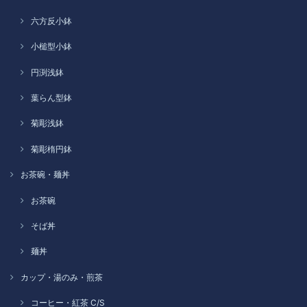
六方反小鉢
小槌型小鉢
円渕浅鉢
葉らん型鉢
菊彫浅鉢
菊彫楕円鉢
お茶碗・麺丼
お茶碗
そば丼
麺丼
カップ・湯のみ・煎茶
コーヒー・紅茶 C/S