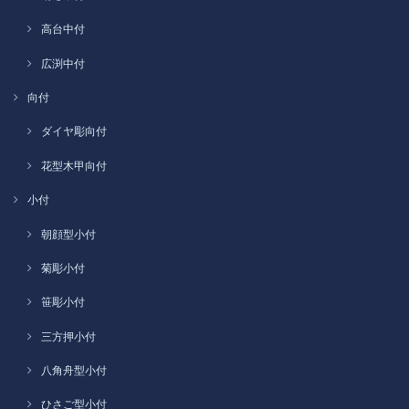
高台中付
広渕中付
向付
ダイヤ彫向付
花型木甲向付
小付
朝顔型小付
菊彫小付
笹彫小付
三方押小付
八角舟型小付
ひさご型小付