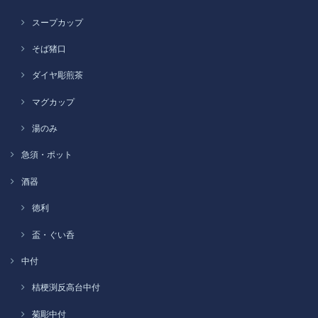
スープカップ
そば猪口
ダイヤ彫煎茶
マグカップ
湯のみ
急須・ポット
酒器
徳利
盃・ぐい呑
中付
桔梗渕反高台中付
菊彫中付