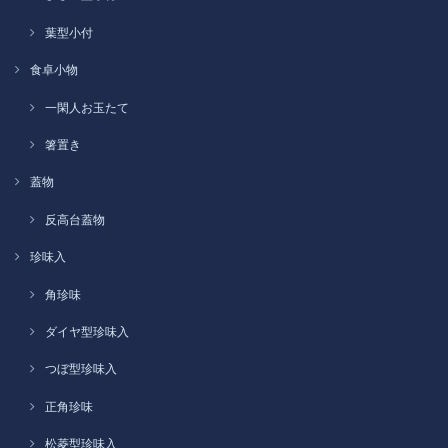
葉型小付
食卓小物
一閑人お玉たて
箸置き
蓋物
反高台蓋物
珍味入
角珍味
ダイヤ型珍味入
つぼ型珍味入
正角珍味
松菱型珍味入