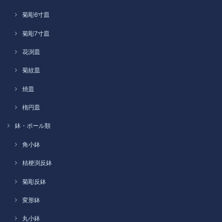
菊彫6寸皿
菊彫7寸皿
花渕皿
菊紋皿
焼皿
楕円皿
鉢・ボール類
角小鉢
桔梗渕反鉢
菊彫反鉢
変形鉢
丸小鉢