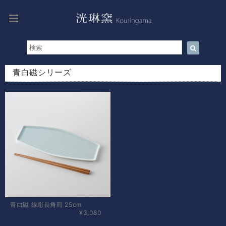
青白磁シリーズ
青白磁 線彫長角皿 25cm
¥3,080