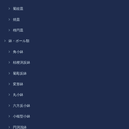
菊紋皿
焼皿
楕円皿
鉢・ボール類
角小鉢
桔梗渕反鉢
菊彫反鉢
変形鉢
丸小鉢
六方反小鉢
小槌型小鉢
円渕浅鉢