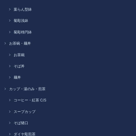
葉らん型鉢
菊彫浅鉢
菊彫楕円鉢
お茶碗・麺丼
お茶碗
そば丼
麺丼
カップ・湯のみ・煎茶
コーヒー・紅茶 C/S
スープカップ
そば猪口
ダイヤ彫煎茶