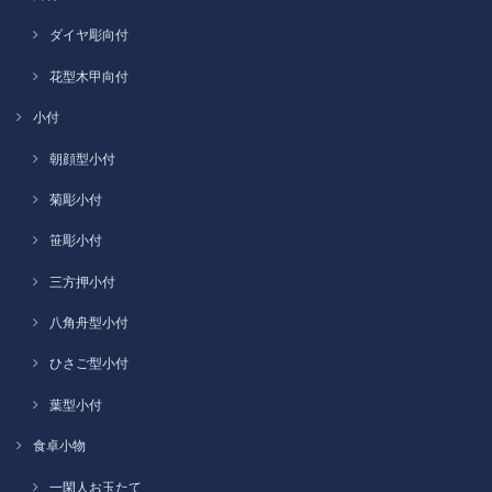
ダイヤ彫向付
花型木甲向付
小付
朝顔型小付
菊彫小付
笹彫小付
三方押小付
八角舟型小付
ひさご型小付
葉型小付
食卓小物
一閑人お玉たて