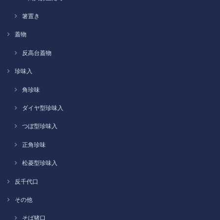
箸置き
蓋物
反高台蓋物
珍味入
角珍味
ダイヤ型珍味入
つぼ型珍味入
正角珍味
松菱型珍味入
反千代口
その他
そば猪口