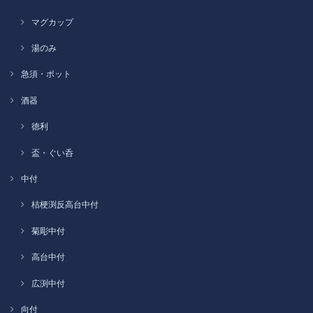
マグカップ
湯のみ
急須・ポット
酒器
徳利
盃・ぐい呑
中付
桔梗渕反高台中付
菊彫中付
高台中付
広渕中付
向付