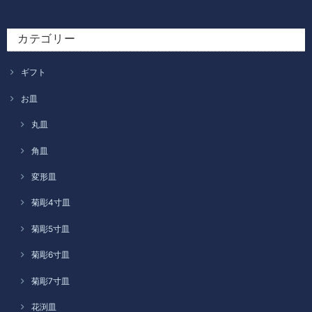
カテゴリー
ギフト
お皿
丸皿
角皿
変形皿
菊彫4寸皿
菊彫5寸皿
菊彫6寸皿
菊彫7寸皿
花渕皿