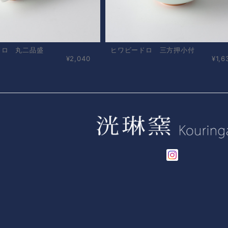
ドロ 丸二品盛
ヒワビードロ 三方押小付
¥2,040
¥1,6