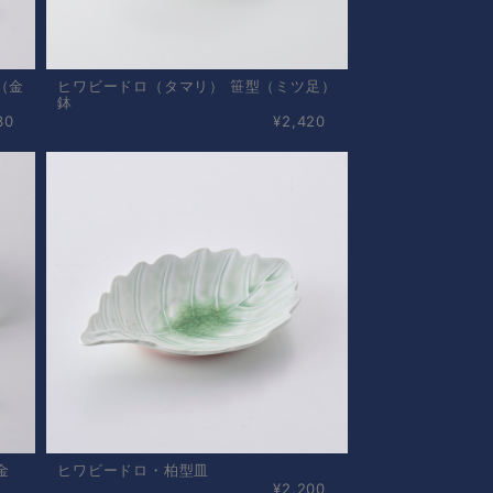
（金
ヒワビードロ（タマリ） 笹型（ミツ足）
鉢
30
¥2,420
金
ヒワビードロ・柏型皿
¥2,200