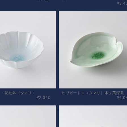
¥3,4
ロ・花紋鉢（タマリ）
ヒワビードロ（タマリ）木ノ葉深皿
¥2,320
¥2,0