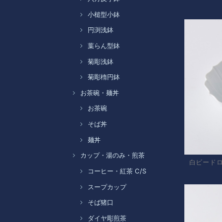
小槌型小鉢
円渕浅鉢
葉らん型鉢
菊彫浅鉢
菊彫楕円鉢
お茶碗・麺丼
お茶碗
そば丼
麺丼
カップ・湯のみ・煎茶
白ビード
コーヒー・紅茶 C/S
スープカップ
そば猪口
ダイヤ彫煎茶