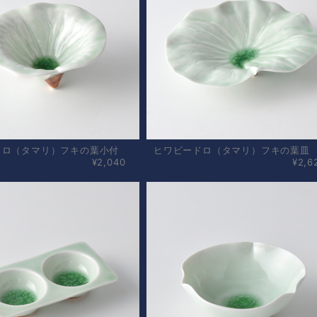
ドロ（タマリ）フキの葉小付
ヒワビードロ（タマリ）フキの葉皿
¥2,040
¥2,6