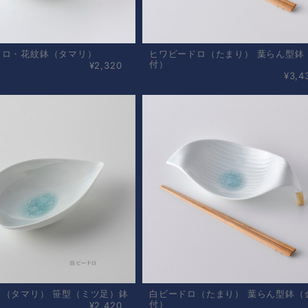
ドロ・花紋鉢（タマリ）
ヒワビードロ（たまり） 葉らん型鉢
付）
¥2,320
¥3,4
ロ（タマリ） 笹型（ミツ足）鉢
白ビードロ（たまり） 葉らん型鉢（
付）
¥2,420