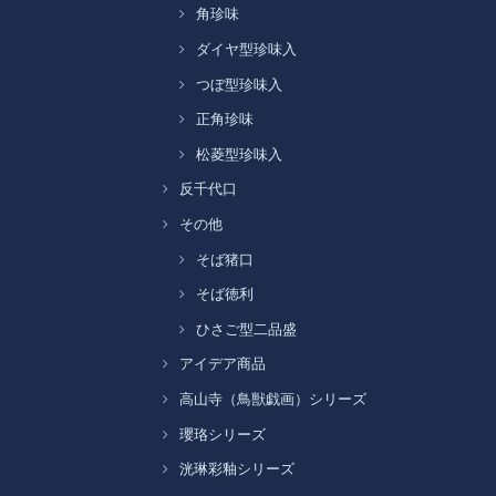
角珍味
ダイヤ型珍味入
つぼ型珍味入
正角珍味
松菱型珍味入
反千代口
その他
そば猪口
そば徳利
ひさご型二品盛
アイデア商品
高山寺（鳥獣戯画）シリーズ
瓔珞シリーズ
洸琳彩釉シリーズ