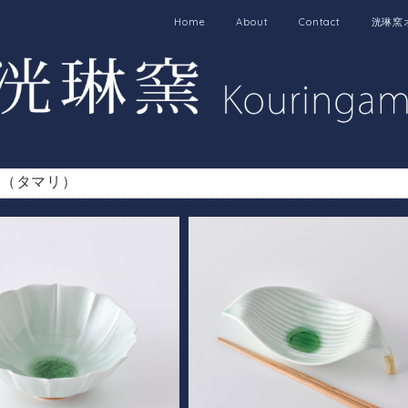
Home
About
Contact
洸琳窯
ロ（タマリ）