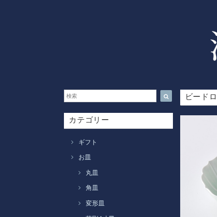
ビード
カテゴリー
ギフト
お皿
丸皿
角皿
変形皿