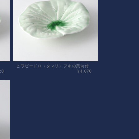
ヒワビードロ（タマリ）フキの葉向付
20
¥4,070