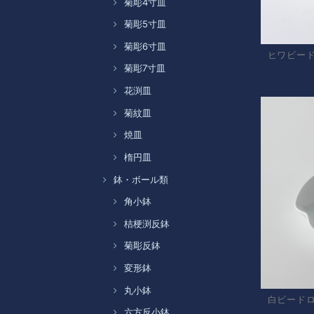
菊彫4寸皿
菊彫5寸皿
菊彫6寸皿
ヒワビー
菊彫7寸皿
花渕皿
菊紋皿
焼皿
楕円皿
鉢・ボール類
角小鉢
桔梗渕反鉢
菊彫反鉢
変形鉢
丸小鉢
白ビード
六方反小鉢