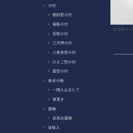
小付
朝顔型小付
菊彫小付
ヒワビー
笹彫小付
三方押小付
八角舟型小付
ひさご型小付
葉型小付
食卓小物
一閑人お玉たて
箸置き
蓋物
反高台蓋物
珍味入