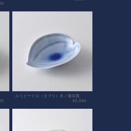
30
ルリビードロ（タマリ）木ノ葉深皿
40
¥2,040