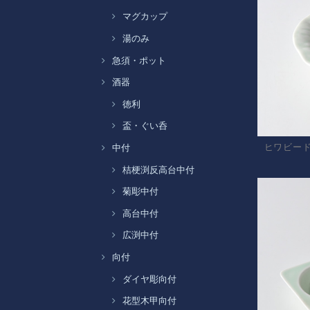
マグカップ
湯のみ
急須・ポット
酒器
徳利
盃・ぐい呑
ヒワビー
中付
桔梗渕反高台中付
菊彫中付
高台中付
広渕中付
向付
ダイヤ彫向付
花型木甲向付