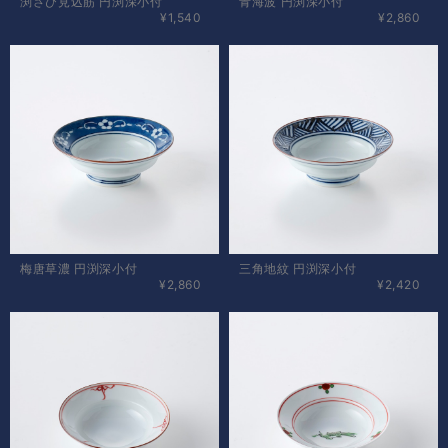
渕さび見込筋 円渕深小付
青海波 円渕深小付
¥1,540
¥2,860
梅唐草濃 円渕深小付
三角地紋 円渕深小付
¥2,860
¥2,420