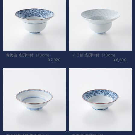
青海波 広渕中付（13cm）
アミ目 広渕中付（13cm）
¥7,920
¥6,600