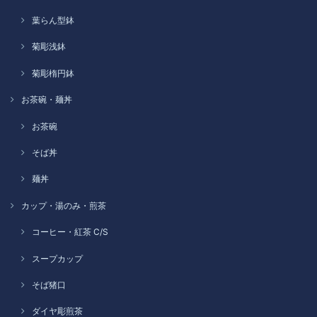
葉らん型鉢
菊彫浅鉢
菊彫楕円鉢
お茶碗・麺丼
お茶碗
そば丼
麺丼
カップ・湯のみ・煎茶
コーヒー・紅茶 C/S
スープカップ
そば猪口
ダイヤ彫煎茶