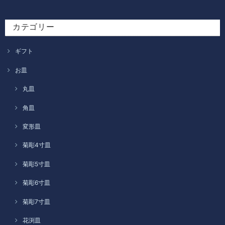
カテゴリー
ギフト
お皿
丸皿
角皿
変形皿
菊彫4寸皿
菊彫5寸皿
菊彫6寸皿
菊彫7寸皿
花渕皿