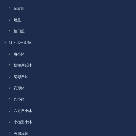
菊紋皿
焼皿
楕円皿
鉢・ボール類
角小鉢
桔梗渕反鉢
菊彫反鉢
変形鉢
丸小鉢
六方反小鉢
小槌型小鉢
円渕浅鉢