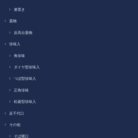
箸置き
蓋物
反高台蓋物
珍味入
角珍味
ダイヤ型珍味入
つぼ型珍味入
正角珍味
松菱型珍味入
反千代口
その他
そば猪口