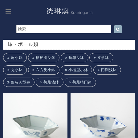
鉢・ボール類
角小鉢
桔梗渕反鉢
菊彫反鉢
変形鉢
丸小鉢
六方反小鉢
小槌型小鉢
円渕浅鉢
葉らん型鉢
菊彫浅鉢
菊彫楕円鉢