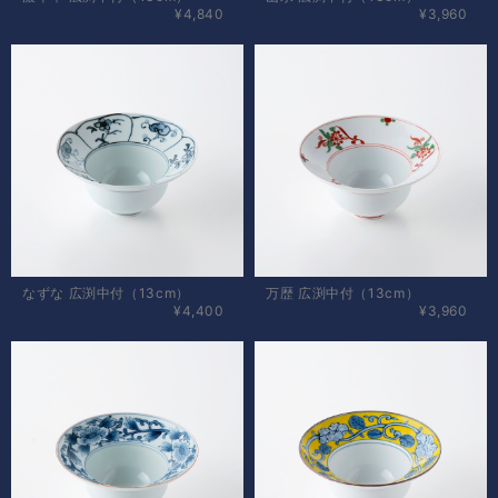
¥4,840
¥3,960
なずな 広渕中付（13cm）
万歴 広渕中付（13cm）
¥4,400
¥3,960