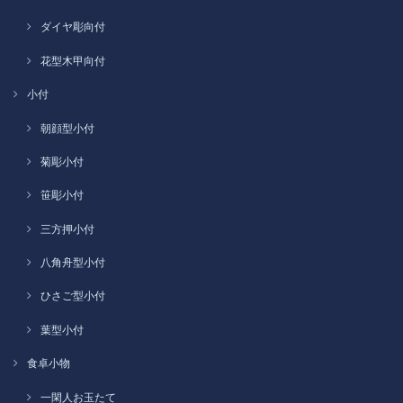
ダイヤ彫向付
花型木甲向付
小付
朝顔型小付
菊彫小付
笹彫小付
三方押小付
八角舟型小付
ひさご型小付
葉型小付
食卓小物
一閑人お玉たて