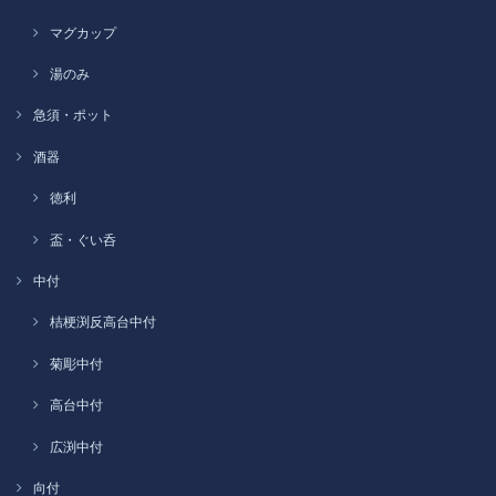
マグカップ
湯のみ
急須・ポット
酒器
徳利
盃・ぐい呑
中付
桔梗渕反高台中付
菊彫中付
高台中付
広渕中付
向付