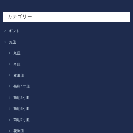
カテゴリー
ギフト
お皿
丸皿
角皿
変形皿
菊彫4寸皿
菊彫5寸皿
菊彫6寸皿
菊彫7寸皿
花渕皿