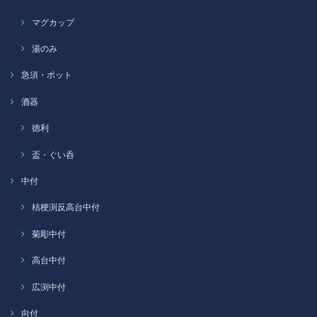
マグカップ
湯のみ
急須・ポット
酒器
徳利
盃・ぐい呑
中付
桔梗渕反高台中付
菊彫中付
高台中付
広渕中付
向付