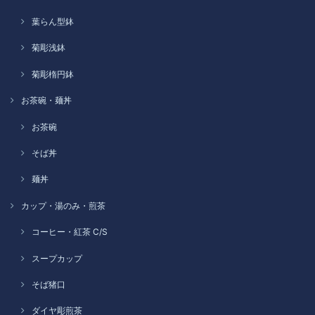
葉らん型鉢
菊彫浅鉢
菊彫楕円鉢
お茶碗・麺丼
お茶碗
そば丼
麺丼
カップ・湯のみ・煎茶
コーヒー・紅茶 C/S
スープカップ
そば猪口
ダイヤ彫煎茶