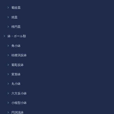
菊紋皿
焼皿
楕円皿
鉢・ボール類
角小鉢
桔梗渕反鉢
菊彫反鉢
変形鉢
丸小鉢
六方反小鉢
小槌型小鉢
円渕浅鉢