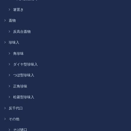
箸置き
蓋物
反高台蓋物
珍味入
角珍味
ダイヤ型珍味入
つぼ型珍味入
正角珍味
松菱型珍味入
反千代口
その他
そば猪口