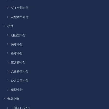
ダイヤ彫向付
花型木甲向付
小付
朝顔型小付
菊彫小付
笹彫小付
三方押小付
八角舟型小付
ひさご型小付
葉型小付
食卓小物
一閑人お玉たて