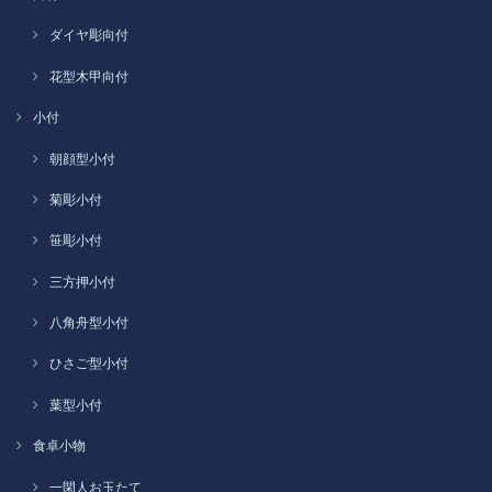
ダイヤ彫向付
花型木甲向付
小付
朝顔型小付
菊彫小付
笹彫小付
三方押小付
八角舟型小付
ひさご型小付
葉型小付
食卓小物
一閑人お玉たて