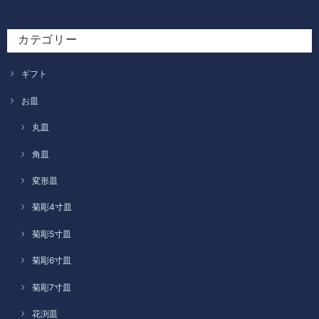
カテゴリー
ギフト
お皿
丸皿
角皿
変形皿
菊彫4寸皿
菊彫5寸皿
菊彫6寸皿
菊彫7寸皿
花渕皿