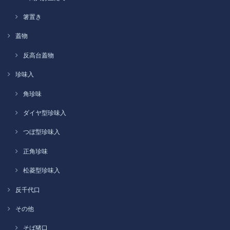
箸置き
蓋物
反高台蓋物
珍味入
角珍味
ダイヤ型珍味入
つぼ型珍味入
正角珍味
松菱型珍味入
反千代口
その他
そば猪口