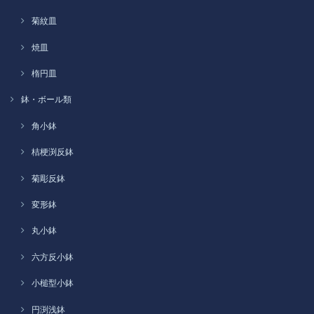
菊紋皿
焼皿
楕円皿
鉢・ボール類
角小鉢
桔梗渕反鉢
菊彫反鉢
変形鉢
丸小鉢
六方反小鉢
小槌型小鉢
円渕浅鉢