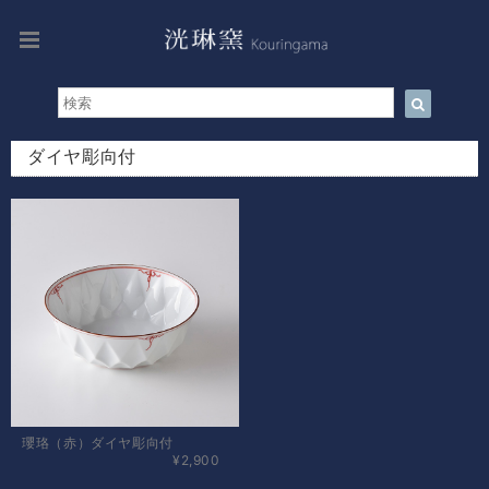
ダイヤ彫向付
瓔珞（赤）ダイヤ彫向付
¥2,900