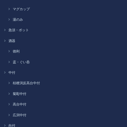
マグカップ
湯のみ
急須・ポット
酒器
徳利
盃・ぐい呑
中付
桔梗渕反高台中付
菊彫中付
高台中付
広渕中付
向付