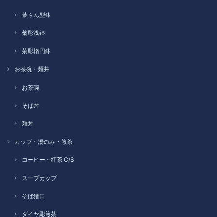
葉らん型鉢
菊彫浅鉢
菊彫楕円鉢
お茶碗・麺丼
お茶碗
そば丼
麺丼
カップ・湯のみ・煎茶
コーヒー・紅茶 C/S
スープカップ
そば猪口
ダイヤ彫煎茶