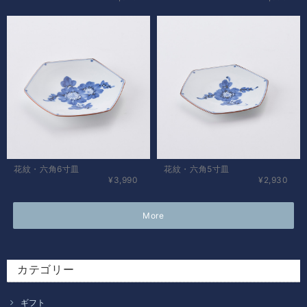
花紋・六角6寸皿
花紋・六角5寸皿
¥3,990
¥2,930
More
カテゴリー
ギフト