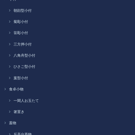
朝顔型小付
菊彫小付
笹彫小付
三方押小付
八角舟型小付
ひさご型小付
葉型小付
食卓小物
一閑人お玉たて
箸置き
蓋物
反高台蓋物