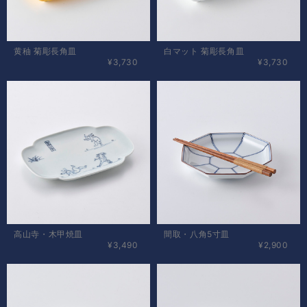
黄秞 菊彫長角皿
白マット 菊彫長角皿
¥3,730
¥3,730
高山寺・木甲焼皿
間取・八角5寸皿
¥3,490
¥2,900