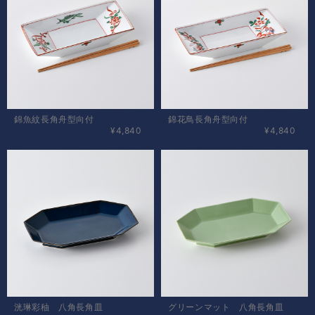
錦魚紋長角舟型向付
錦花鳥長角舟型向付
¥4,840
¥4,840
洸琳彩秞 八角長角皿
グリーンマット 八角長角皿