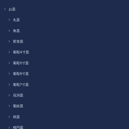
お皿
丸皿
角皿
変形皿
菊彫4寸皿
菊彫5寸皿
菊彫6寸皿
菊彫7寸皿
花渕皿
菊紋皿
焼皿
楕円皿