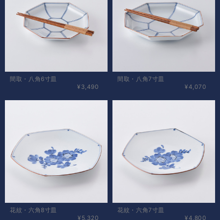
間取・八角6寸皿
間取・八角7寸皿
¥3,490
¥4,070
花紋・六角8寸皿
花紋・六角7寸皿
¥5,320
¥4,800