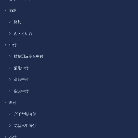
酒器
徳利
盃・ぐい呑
中付
桔梗渕反高台中付
菊彫中付
高台中付
広渕中付
向付
ダイヤ彫向付
花型木甲向付
小付