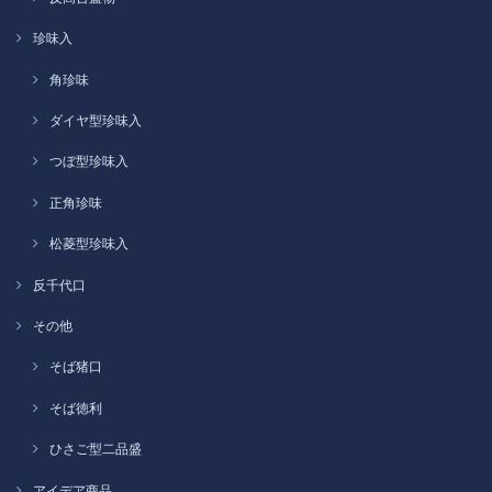
珍味入
角珍味
ダイヤ型珍味入
つぼ型珍味入
正角珍味
松菱型珍味入
反千代口
その他
そば猪口
そば徳利
ひさご型二品盛
アイデア商品