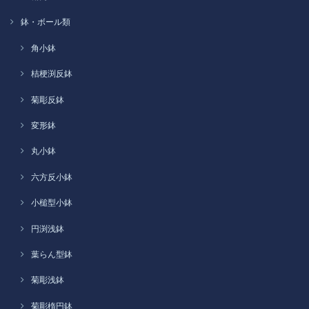
鉢・ボール類
角小鉢
桔梗渕反鉢
菊彫反鉢
変形鉢
丸小鉢
六方反小鉢
小槌型小鉢
円渕浅鉢
葉らん型鉢
菊彫浅鉢
菊彫楕円鉢