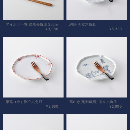
アイボリー釉 線彫長角皿 25cm
網絵 渕立六角皿
¥3,080
¥5,320
瓔珞（赤）渕立六角皿
高山寺(鳥獣戯画) 渕立六角皿
¥2,660
¥2,900