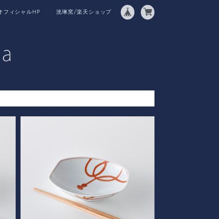
オフィシャルHP
洸琳窯/楽天ショップ