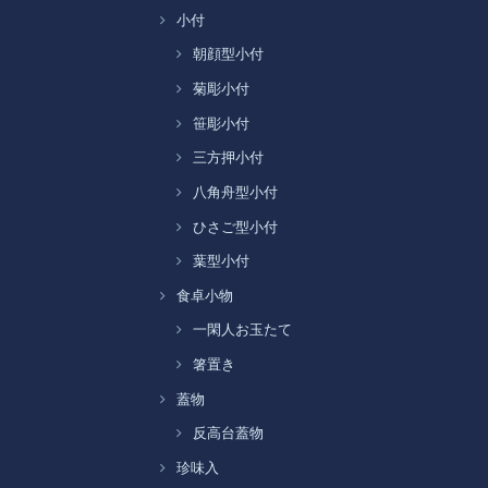
小付
朝顔型小付
菊彫小付
笹彫小付
三方押小付
八角舟型小付
ひさご型小付
葉型小付
食卓小物
一閑人お玉たて
箸置き
蓋物
反高台蓋物
珍味入