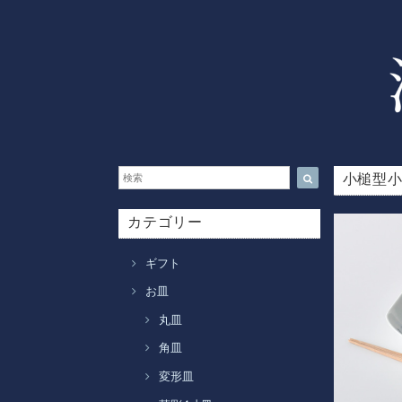
小槌型
カテゴリー
ギフト
お皿
丸皿
角皿
変形皿