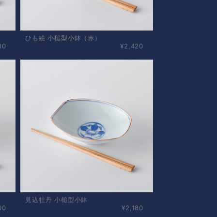
ひも絵 小槌型小鉢（赤）
80
¥2,420
見込牡丹 小槌型小鉢
00
¥2,180