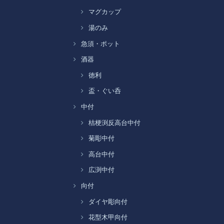
マグカップ
湯のみ
急須・ポット
酒器
徳利
盃・ぐい呑
中付
桔梗渕反高台中付
菊彫中付
高台中付
広渕中付
向付
ダイヤ彫向付
花型木甲向付