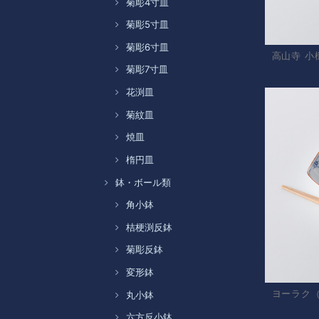
菊彫4寸皿
菊彫5寸皿
菊彫6寸皿
高山寺 小
菊彫7寸皿
花渕皿
菊紋皿
焼皿
楕円皿
鉢・ボール類
角小鉢
桔梗渕反鉢
菊彫反鉢
変形鉢
ヨーラク（
丸小鉢
六方反小鉢