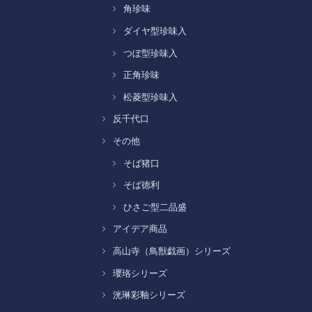
角珍味
ダイヤ型珍味入
つぼ型珍味入
正角珍味
松菱型珍味入
反千代口
その他
そば猪口
そば徳利
ひさご型二品盛
アイデア商品
高山寺（鳥獣戯画）シリーズ
瓔珞シリーズ
洸琳彩釉シリーズ