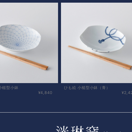
小槌型小鉢
ひも絵 小槌型小鉢（青）
¥4,840
¥2,4