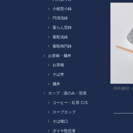
小槌型小鉢
円渕浅鉢
葉らん型鉢
菊彫浅鉢
菊彫楕円鉢
お茶碗・麺丼
お茶碗
そば丼
麺丼
内外網絵 
カップ・湯のみ・煎茶
コーヒー・紅茶 C/S
スープカップ
そば猪口
ダイヤ彫煎茶