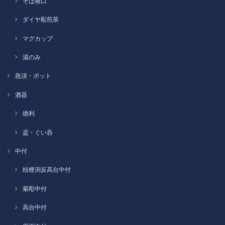
そば猪口
ダイヤ彫煎茶
マグカップ
湯のみ
急須・ポット
酒器
徳利
盃・ぐい呑
中付
桔梗渕反高台中付
菊彫中付
高台中付