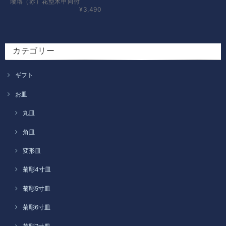
瓔珞（赤）花型木甲向付
¥3,490
カテゴリー
ギフト
お皿
丸皿
角皿
変形皿
菊彫4寸皿
菊彫5寸皿
菊彫6寸皿