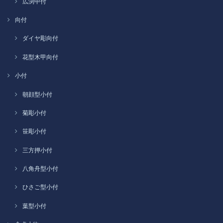
広渕中付
向付
ダイヤ彫向付
花型木甲向付
小付
朝顔型小付
菊彫小付
笹彫小付
三方押小付
八角舟型小付
ひさご型小付
葉型小付