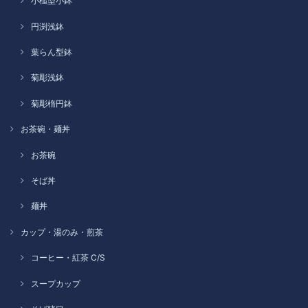
小槌型小鉢
円渕浅鉢
葉らん型鉢
菊彫浅鉢
菊彫楕円鉢
お茶碗・麺丼
お茶碗
そば丼
麺丼
カップ・湯のみ・煎茶
コーヒー・紅茶 C/S
スープカップ