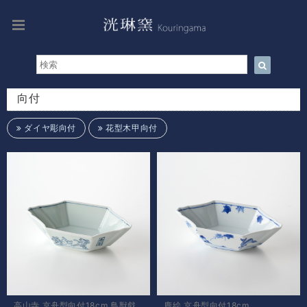
向付
ダイヤ彫向付
花型木甲向付
高山寺 京舟型向付18cm 鳥獣戯
鹿絵 京舟型向付18cm