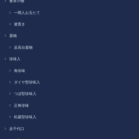
食卓小物
一閑人お玉たて
箸置き
蓋物
反高台蓋物
珍味入
角珍味
ダイヤ型珍味入
つぼ型珍味入
正角珍味
松菱型珍味入
反千代口