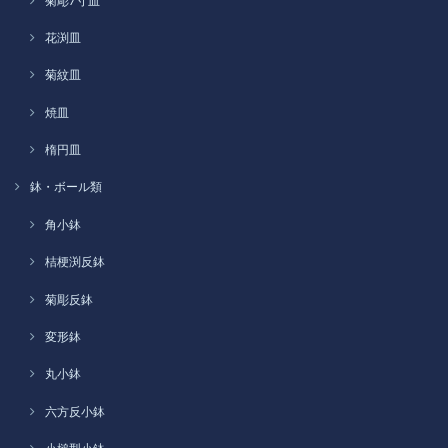
菊彫7寸皿
花渕皿
菊紋皿
焼皿
楕円皿
鉢・ボール類
角小鉢
桔梗渕反鉢
菊彫反鉢
変形鉢
丸小鉢
六方反小鉢