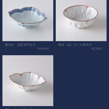
網代紋・花型木甲向付
瓔珞（赤）ダイヤ彫向付
¥4,640
¥2,900