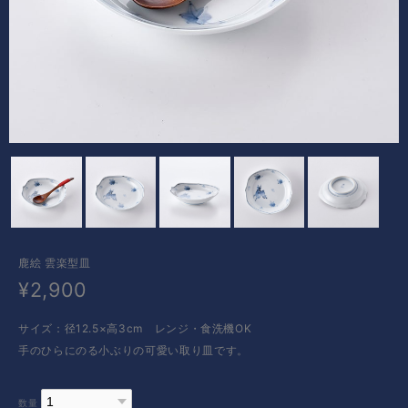
鹿絵 雲楽型皿
¥2,900
サイズ：径12.5×高3cm レンジ・食洗機OK
手のひらにのる小ぶりの可愛い取り皿です。
数量