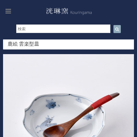
鹿絵 雲楽型皿