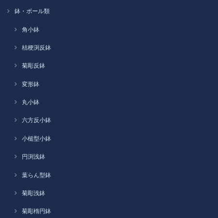
鉢・ボール類
角小鉢
桔梗渕反鉢
菊彫反鉢
変形鉢
丸小鉢
六方反小鉢
小槌型小鉢
円渕浅鉢
葉らん型鉢
菊彫浅鉢
菊彫楕円鉢