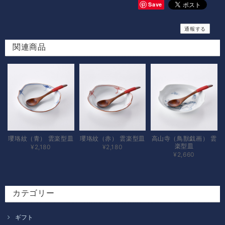
Save
通報する
関連商品
瓔珞紋（青） 雲楽型皿
瓔珞紋（赤） 雲楽型皿
高山寺（鳥獣戯画） 雲
楽型皿
¥2,180
¥2,180
¥2,660
カテゴリー
ギフト