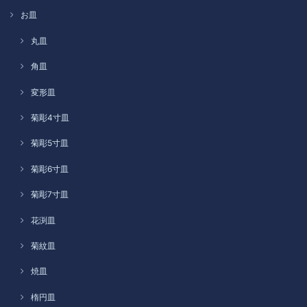
お皿
丸皿
角皿
変形皿
菊彫4寸皿
菊彫5寸皿
菊彫6寸皿
菊彫7寸皿
花渕皿
菊紋皿
焼皿
楕円皿