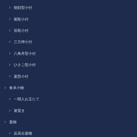
朝顔型小付
菊彫小付
笹彫小付
三方押小付
八角舟型小付
ひさご型小付
葉型小付
食卓小物
一閑人お玉たて
箸置き
蓋物
反高台蓋物