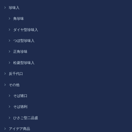
珍味入
角珍味
ダイヤ型珍味入
つぼ型珍味入
正角珍味
松菱型珍味入
反千代口
その他
そば猪口
そば徳利
ひさご型二品盛
アイデア商品