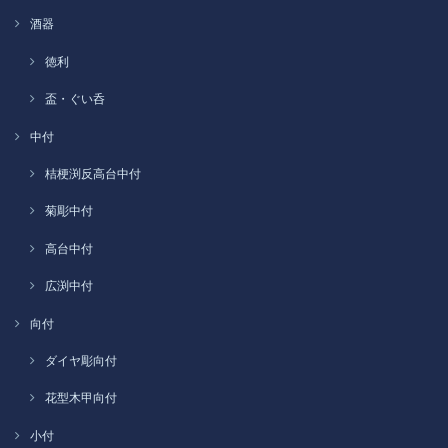
酒器
徳利
盃・ぐい呑
中付
桔梗渕反高台中付
菊彫中付
高台中付
広渕中付
向付
ダイヤ彫向付
花型木甲向付
小付