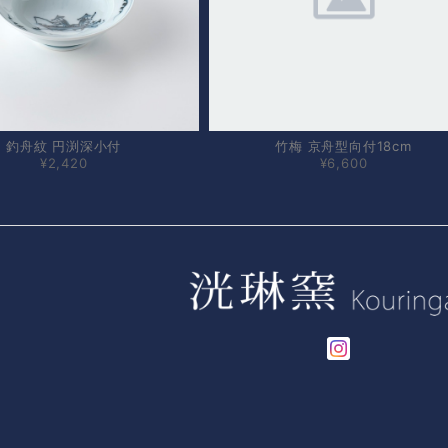
釣舟紋 円渕深小付
竹梅 京舟型向付18cm
¥2,420
¥6,600