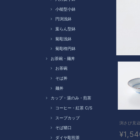
小槌型小鉢
円渕浅鉢
葉らん型鉢
菊彫浅鉢
菊彫楕円鉢
お茶碗・麺丼
お茶碗
そば丼
麺丼
カップ・湯のみ・煎茶
コーヒー・紅茶 C/S
スープカップ
渕さび見込
そば猪口
¥1,54
ダイヤ彫煎茶