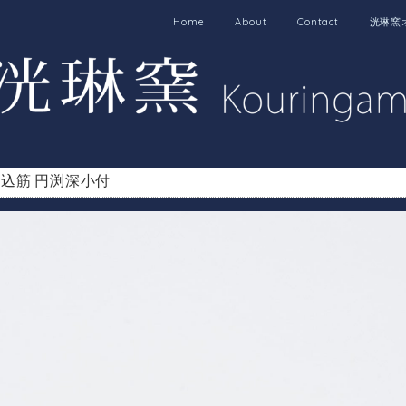
Home
About
Contact
洸琳窯
込筋 円渕深小付