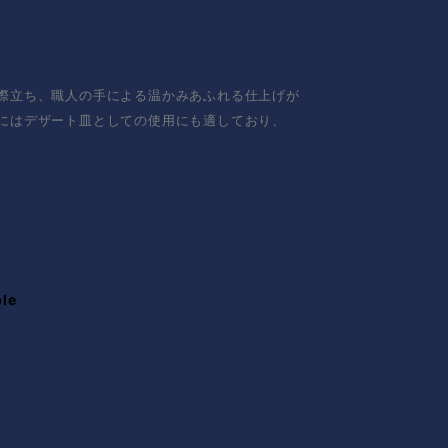
際立ち、職人の手による温かみあふれる仕上げが
にはデザート皿としての使用にも適しており、
。
ble