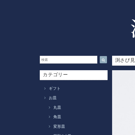
渕さび見
カテゴリー
ギフト
お皿
丸皿
角皿
変形皿