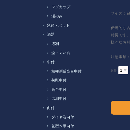
マグカップ
サイズ：径
湯のみ
急須・ポット
伝統的な
酒器
特長です
様々なお
徳利
盃・ぐい呑
注意事項
中付
数量
桔梗渕反高台中付
菊彫中付
高台中付
広渕中付
向付
ダイヤ彫向付
花型木甲向付