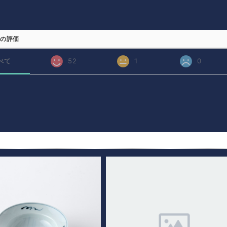
の評価
べて
52
1
0
品