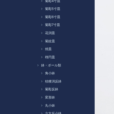
菊彫4寸皿
菊彫5寸皿
菊彫6寸皿
菊彫7寸皿
花渕皿
菊紋皿
焼皿
楕円皿
鉢・ボール類
角小鉢
桔梗渕反鉢
菊彫反鉢
変形鉢
丸小鉢
六方反小鉢