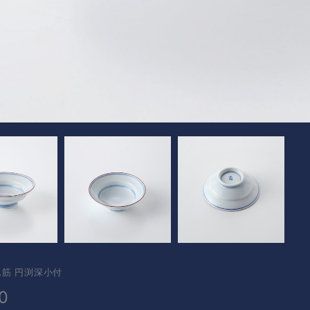
筋 円渕深小付
0