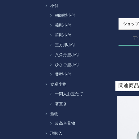
小付
朝顔型小付
ショップ
菊彫小付
笹彫小付
す
三方押小付
八角舟型小付
ひさご型小付
葉型小付
食卓小物
関連商
一閑人お玉たて
箸置き
蓋物
反高台蓋物
珍味入