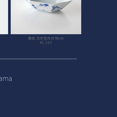
鹿絵 京舟型向付18cm
¥5,280