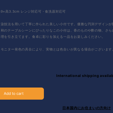
9×高3.3cm レンジ対応可・食洗器対応可
古染技法を用いて丁寧に作られた美しい小付です。優雅な円渕デザインが
。和のテーブルシーンにぴったりなこの小付は、香のものや酢の物、さら
料理を引き立てます。食卓に彩りを加える一品をお楽しみください。
：モニター発色の具合により、実物とは色合いが異なる場合がございます
International shipping availa
Add to cart
日本国内にお住まいの方向け