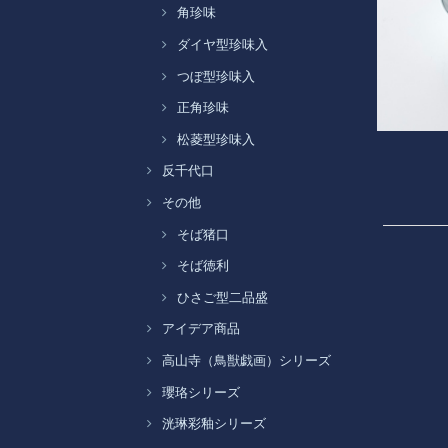
角珍味
ダイヤ型珍味入
つぼ型珍味入
正角珍味
松菱型珍味入
反千代口
その他
そば猪口
そば徳利
ひさご型二品盛
アイデア商品
高山寺（鳥獣戯画）シリーズ
瓔珞シリーズ
洸琳彩釉シリーズ