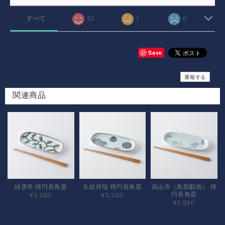
すべて
52
1
0
Save
通報する
関連商品
緑唐草 楕円長角皿
丸紋祥瑞 楕円長角皿
高山寺（鳥獣戯画） 楕
円長角皿
¥3,080
¥3,300
¥2,640