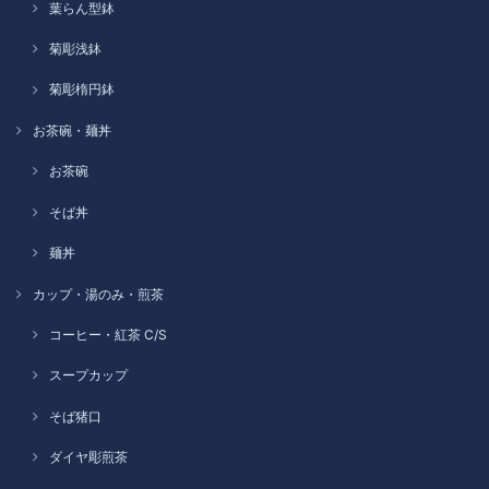
葉らん型鉢
菊彫浅鉢
菊彫楕円鉢
お茶碗・麺丼
お茶碗
そば丼
麺丼
カップ・湯のみ・煎茶
コーヒー・紅茶 C/S
スープカップ
そば猪口
ダイヤ彫煎茶