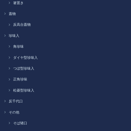
箸置き
蓋物
反高台蓋物
珍味入
角珍味
ダイヤ型珍味入
つぼ型珍味入
正角珍味
松菱型珍味入
反千代口
その他
そば猪口