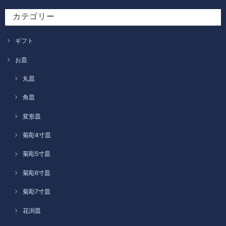
カテゴリー
ギフト
お皿
丸皿
角皿
変形皿
菊彫4寸皿
菊彫5寸皿
菊彫6寸皿
菊彫7寸皿
花渕皿