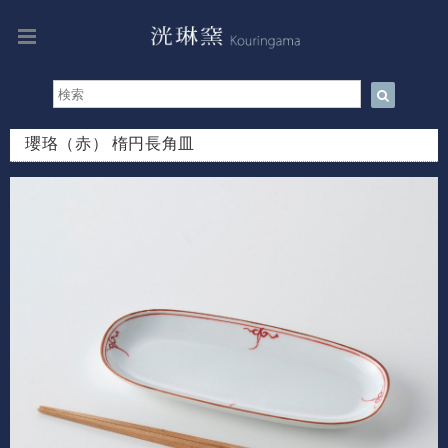
瓔珞（赤） 楕円長角皿