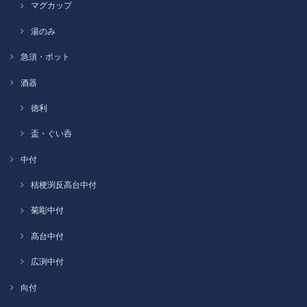
マグカップ
湯のみ
急須・ポット
酒器
徳利
盃・ぐい呑
中付
桔梗渕反高台中付
菊彫中付
高台中付
広渕中付
向付