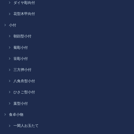
ダイヤ彫向付
花型木甲向付
小付
朝顔型小付
菊彫小付
笹彫小付
三方押小付
八角舟型小付
ひさご型小付
葉型小付
食卓小物
一閑人お玉たて