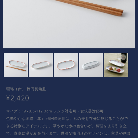
瓔珞（赤） 楕円長角皿
¥2,420
サイズ：19×8.5×H2.0cm レンジ対応可・食洗器対応可
色鮮やかな瓔珞（赤） 楕円長角皿は、和の美を存分に感じることがで
きる特別なアイテムです。華やかな赤の色合いが、料理をより引き立
て、食卓に温かみを与えます。優雅な楕円形のデザインは、主菜や副菜