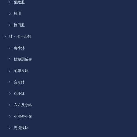
菊紋皿
焼皿
楕円皿
鉢・ボール類
角小鉢
桔梗渕反鉢
菊彫反鉢
変形鉢
丸小鉢
六方反小鉢
小槌型小鉢
円渕浅鉢