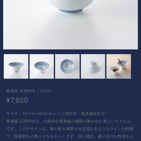
青海波 広渕中付（13cm）
¥7,920
サイズ：13×13×H6.5cm レンジ対応可・食洗器対応可
青海波 広渕中付は、伝統的な青海波の模様が施された美しいアイテム
です。このデザインは、波の形を連想させる流れるようなラインが特徴
で、視覚的な心地よさをもたらします。広い淵は、盛り付けた料理をよ