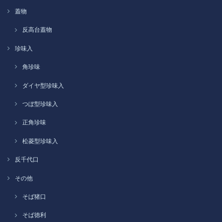
蓋物
反高台蓋物
珍味入
角珍味
ダイヤ型珍味入
つぼ型珍味入
正角珍味
松菱型珍味入
反千代口
その他
そば猪口
そば徳利