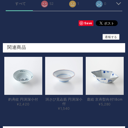
すべて
52
1
0
Save
通報する
関連商品
釣舟紋 円渕深小付
渕さび見込筋 円渕深小
鹿絵 京舟型向付18cm
付
¥2,420
¥5,280
¥1,540