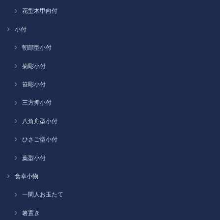
花型木甲向付
小付
朝顔型小付
菊彫小付
笹彫小付
三方押小付
八角舟型小付
ひさご型小付
葉型小付
食卓小物
一閑人お玉たて
箸置き