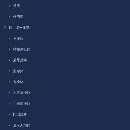
焼皿
楕円皿
鉢・ボール類
角小鉢
桔梗渕反鉢
菊彫反鉢
変形鉢
丸小鉢
六方反小鉢
小槌型小鉢
円渕浅鉢
葉らん型鉢