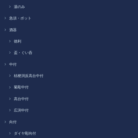
湯のみ
急須・ポット
酒器
徳利
盃・ぐい呑
中付
桔梗渕反高台中付
菊彫中付
高台中付
広渕中付
向付
ダイヤ彫向付