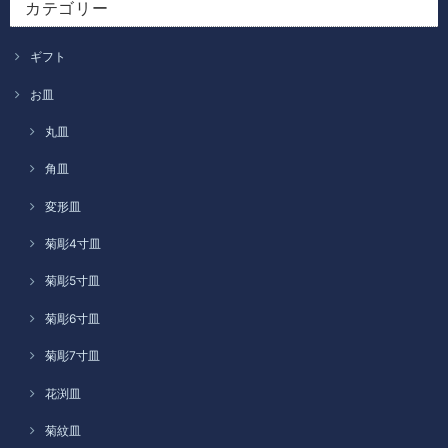
カテゴリー
ギフト
お皿
丸皿
角皿
変形皿
菊彫4寸皿
菊彫5寸皿
菊彫6寸皿
菊彫7寸皿
花渕皿
菊紋皿