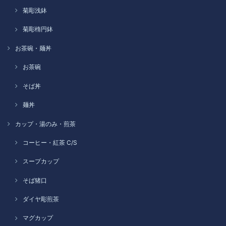
菊彫浅鉢
菊彫楕円鉢
お茶碗・麺丼
お茶碗
そば丼
麺丼
カップ・湯のみ・煎茶
コーヒー・紅茶 C/S
スープカップ
そば猪口
ダイヤ彫煎茶
マグカップ