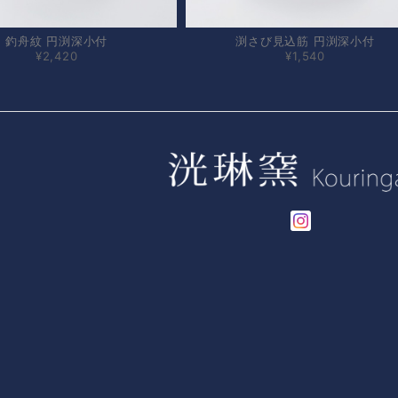
釣舟紋 円渕深小付
渕さび見込筋 円渕深小付
¥2,420
¥1,540