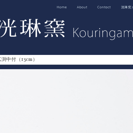
Home
About
Contact
洸琳窯
広渕中付（13cm）