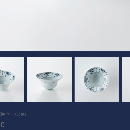
渕中付（13cm）
00