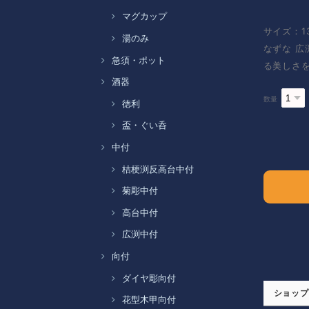
マグカップ
サイズ：1
湯のみ
なずな 
急須・ポット
る美しさ
酒器
数量
徳利
盃・ぐい呑
中付
桔梗渕反高台中付
菊彫中付
高台中付
広渕中付
向付
ダイヤ彫向付
ショップ
花型木甲向付