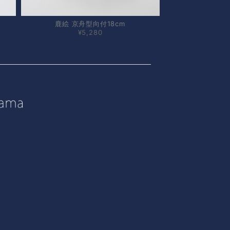
鹿絵 京舟型向付18cm
¥5,280