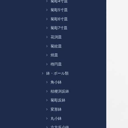
菊彫4寸皿
菊彫5寸皿
菊彫6寸皿
菊彫7寸皿
花渕皿
菊紋皿
焼皿
楕円皿
鉢・ボール類
角小鉢
桔梗渕反鉢
菊彫反鉢
変形鉢
丸小鉢
六方反小鉢