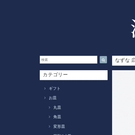
なずな 
カテゴリー
ギフト
お皿
丸皿
角皿
変形皿