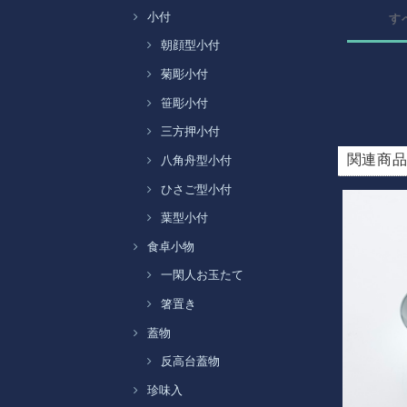
小付
す
朝顔型小付
菊彫小付
笹彫小付
三方押小付
関連商
八角舟型小付
ひさご型小付
葉型小付
食卓小物
一閑人お玉たて
箸置き
蓋物
反高台蓋物
珍味入