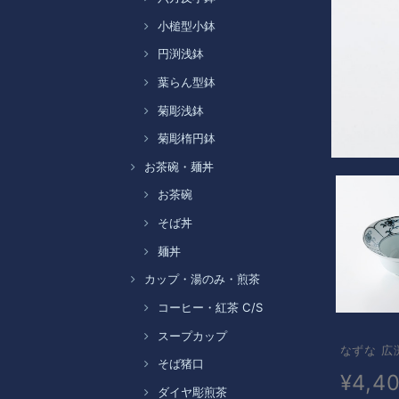
小槌型小鉢
円渕浅鉢
葉らん型鉢
菊彫浅鉢
菊彫楕円鉢
お茶碗・麺丼
お茶碗
そば丼
麺丼
カップ・湯のみ・煎茶
コーヒー・紅茶 C/S
スープカップ
なずな 広
そば猪口
¥4,4
ダイヤ彫煎茶