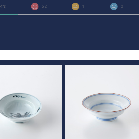
べて
52
1
0
品