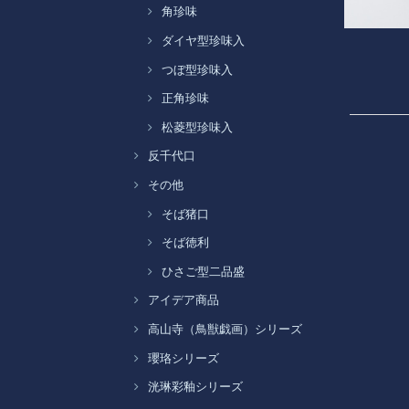
角珍味
ダイヤ型珍味入
つぼ型珍味入
正角珍味
松菱型珍味入
反千代口
その他
そば猪口
そば徳利
ひさご型二品盛
アイデア商品
高山寺（鳥獣戯画）シリーズ
瓔珞シリーズ
洸琳彩釉シリーズ