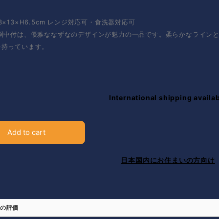
3×13×H6.5cm レンジ対応可・食洗器対応可
広渕中付は、優雅ななずなのデザインが魅力の一品です。柔らかなライン
を持っています。
International shipping availa
Add to cart
日本国内にお住まいの方向け
の評価