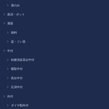
湯のみ
急須・ポット
酒器
徳利
盃・ぐい呑
中付
桔梗渕反高台中付
菊彫中付
高台中付
広渕中付
向付
ダイヤ彫向付