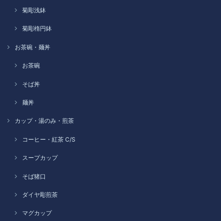
菊彫浅鉢
菊彫楕円鉢
お茶碗・麺丼
お茶碗
そば丼
麺丼
カップ・湯のみ・煎茶
コーヒー・紅茶 C/S
スープカップ
そば猪口
ダイヤ彫煎茶
マグカップ