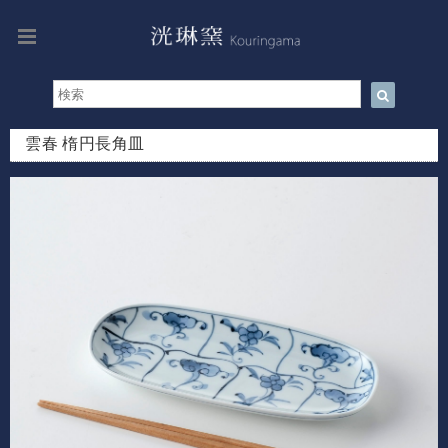
雲春 楕円長角皿