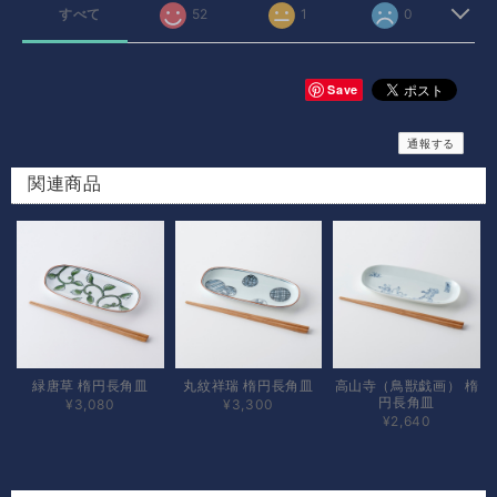
すべて
52
1
0
Save
通報する
関連商品
緑唐草 楕円長角皿
丸紋祥瑞 楕円長角皿
高山寺（鳥獣戯画） 楕
円長角皿
¥3,080
¥3,300
¥2,640