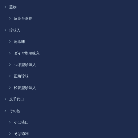
蓋物
反高台蓋物
珍味入
角珍味
ダイヤ型珍味入
つぼ型珍味入
正角珍味
松菱型珍味入
反千代口
その他
そば猪口
そば徳利