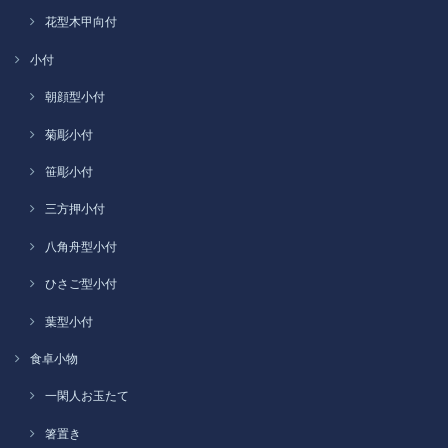
花型木甲向付
小付
朝顔型小付
菊彫小付
笹彫小付
三方押小付
八角舟型小付
ひさご型小付
葉型小付
食卓小物
一閑人お玉たて
箸置き