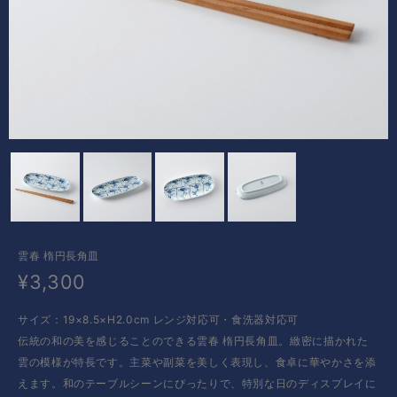
雲春 楕円長角皿
¥3,300
サイズ：19×8.5×H2.0cm レンジ対応可・食洗器対応可
伝統の和の美を感じることのできる雲春 楕円長角皿。緻密に描かれた
雲の模様が特長です。主菜や副菜を美しく表現し、食卓に華やかさを添
えます。和のテーブルシーンにぴったりで、特別な日のディスプレイに