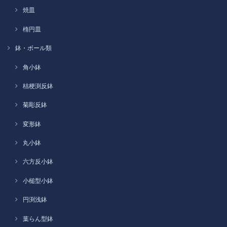
焼皿
楕円皿
鉢・ボール類
角小鉢
桔梗渕反鉢
菊彫反鉢
変形鉢
丸小鉢
六方反小鉢
小槌型小鉢
円渕浅鉢
葉らん型鉢