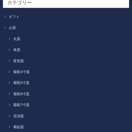
カテゴリー
ギフト
お皿
丸皿
角皿
変形皿
菊彫4寸皿
菊彫5寸皿
菊彫6寸皿
菊彫7寸皿
花渕皿
菊紋皿