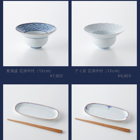
青海波 広渕中付（13cm）
アミ目 広渕中付（13cm）
¥7,920
¥6,600