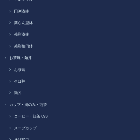
円渕浅鉢
葉らん型鉢
菊彫浅鉢
菊彫楕円鉢
お茶碗・麺丼
お茶碗
そば丼
麺丼
カップ・湯のみ・煎茶
コーヒー・紅茶 C/S
スープカップ
そば猪口