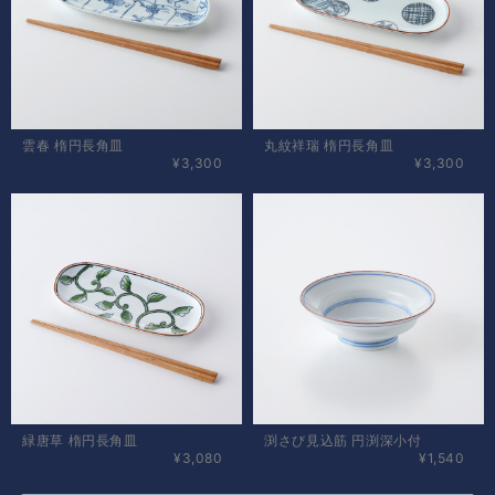
雲春 楕円長角皿
丸紋祥瑞 楕円長角皿
¥3,300
¥3,300
緑唐草 楕円長角皿
渕さび見込筋 円渕深小付
¥3,080
¥1,540