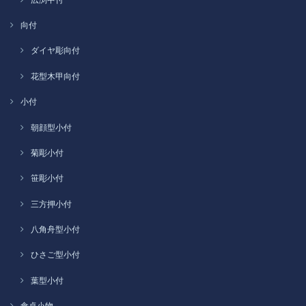
向付
ダイヤ彫向付
花型木甲向付
小付
朝顔型小付
菊彫小付
笹彫小付
三方押小付
八角舟型小付
ひさご型小付
葉型小付
食卓小物