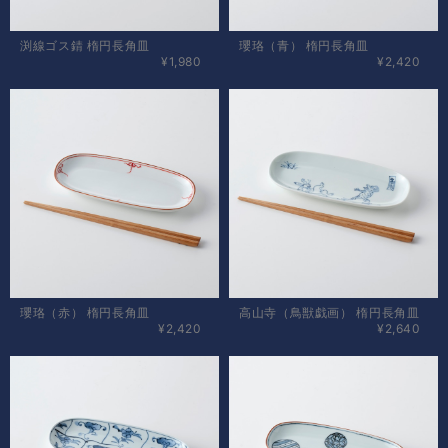
渕線ゴス錆 楕円長角皿
瓔珞（青） 楕円長角皿
¥1,980
¥2,420
瓔珞（赤） 楕円長角皿
高山寺（鳥獣戯画） 楕円長角皿
¥2,420
¥2,640