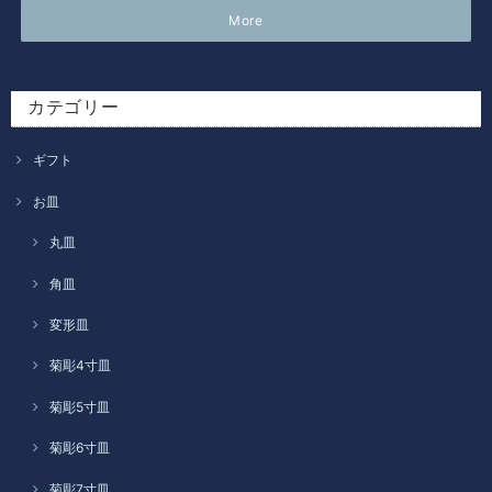
More
カテゴリー
ギフト
お皿
丸皿
角皿
変形皿
菊彫4寸皿
菊彫5寸皿
菊彫6寸皿
菊彫7寸皿