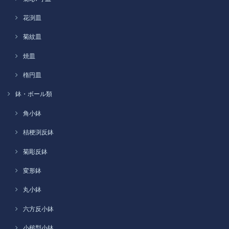
花渕皿
菊紋皿
焼皿
楕円皿
鉢・ボール類
角小鉢
桔梗渕反鉢
菊彫反鉢
変形鉢
丸小鉢
六方反小鉢
小槌型小鉢