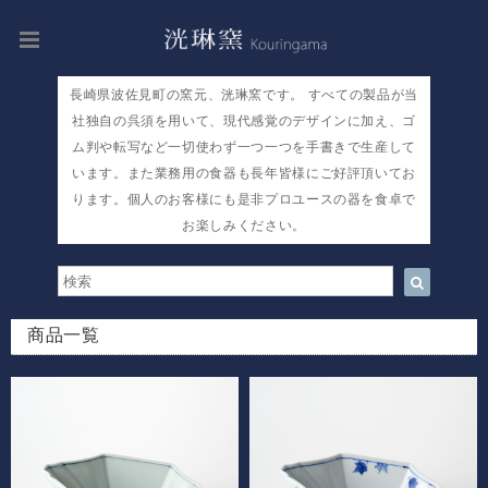
長崎県波佐見町の窯元、洸琳窯です。 すべての製品が当
社独自の呉須を用いて、現代感覚のデザインに加え、ゴ
ム判や転写など一切使わず一つ一つを手書きで生産して
います。また業務用の食器も長年皆様にご好評頂いてお
ります。個人のお客様にも是非プロユースの器を食卓で
お楽しみください。
商品一覧