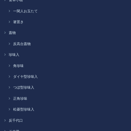
一閑人お玉たて
箸置き
蓋物
反高台蓋物
珍味入
角珍味
ダイヤ型珍味入
つぼ型珍味入
正角珍味
松菱型珍味入
反千代口