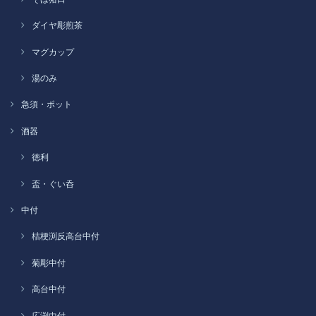
ダイヤ彫煎茶
マグカップ
湯のみ
急須・ポット
酒器
徳利
盃・ぐい呑
中付
桔梗渕反高台中付
菊彫中付
高台中付
広渕中付